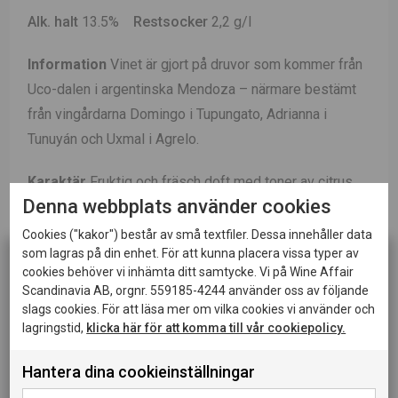
Alk. halt
13.5%
Restsocker
2,2 g/l
Information
Vinet är gjort på druvor som kommer från
Uco-dalen i argentinska Mendoza – närmare bestämt
från vingårdarna Domingo i Tupungato, Adrianna i
Tunuyán och Uxmal i Agrelo.
Karaktär
Fruktig och fräsch doft med toner av citrus,
Denna webbplats använder cookies
exotisk frukt och lite smör. Smaken är torr med frisk
syra och inslag av mango, ananas och vanilj. Örtig och
Cookies ("kakor") består av små textfiler. Dessa innehåller data
som lagras på din enhet. För att kunna placera vissa typer av
frisk eftersmak.
cookies behöver vi inhämta ditt samtycke. Vi på Wine Affair
Scandinavia AB, orgnr. 559185-4244 använder oss av följande
Vinifiering
Efter avstjälkning pressas druvorna som
slags cookies. För att läsa mer om vilka cookies vi använder och
därefter får jäsa på ståltankar.
lagringstid,
klicka här för att komma till vår cookiepolicy.
Lagring
Delar av vinet lagras 6 månader på
Hantera dina cookieinställningar
Denna sida innehåller information om alkoholhaltiga
drycker och riktar sig till dig som fyllt 20 år.
jästfällningen. Delvis på ekfat och delvis på ståltank.