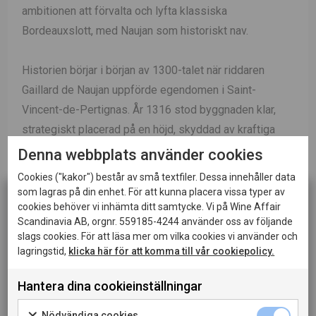
ambitionen att förvalta och lyfta klassiska
Bordeauxslott, med Naujan som historiskt nav.
Historien börjar i början av 1300-talet när riddaren
Gaillard de Naujan uppförde egendomen i Saint-
Vincent-de-Pertignas. År 1316 stod byggnaden klar,
strategiskt placerad på en höjd, skyddad av kraftiga
murar och med utsikt över landskapet i Entre-Deux-
Denna webbplats använder cookies
Mers, nära Saint-Émilion.
Cookies ("kakor") består av små textfiler. Dessa innehåller data
som lagras på din enhet. För att kunna placera vissa typer av
cookies behöver vi inhämta ditt samtycke. Vi på Wine Affair
Än idag ligger vingårdarna runt slottet, där egendomen
Scandinavia AB, orgnr. 559185-4244 använder oss av följande
omfattar ca 38 hektar vinodling på klassiska jordar.
slags cookies. För att läsa mer om vilka cookies vi använder och
Genom seklerna har platsen utvecklats, men alltid med
lagringstid,
klicka här för att komma till vår cookiepolicy.
samma fokus på terroir och hantverk. I modern tid
Hantera dina cookieinställningar
Denna sida innehåller information om alkoholhaltiga
förvaltas arvet av Grands Châteaux de France, där
drycker och riktar sig till dig som fyllt 20 år.
traditionella metoder kombineras med modern
Nödvändiga cookies