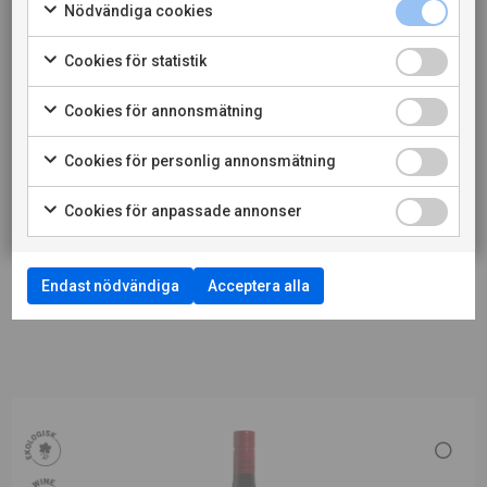
Nödvändiga cookies
När jag bekräftar att jag är 20 år eller äldre godkänner
jag också att webbplatsen använder cookies.
Cookies för statistik
Cookies för annonsmätning
PRIVATKONSUMENT
Cookies för personlig annonsmätning
RESTAURANGKUND
Cookies för anpassade annonser
Endast nödvändiga
Acceptera alla