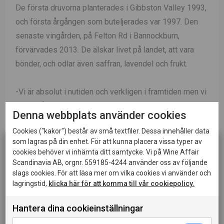
De första druvorna planterades i Gibbston Valley 1993,
och första årgången som buteljerades var 1997. Den
senaste vingården, på Felton Rd i Bannockburn,
förvärvades 2013. De älskar livet på landet, att vara
bönder, och odlar även saffran, lavendel och frukt.
-Vi är absolut i nutiden och verkligen i framtiden men vi
är också mycket medvetna om historien, vinets kultur.
Denna webbplats använder cookies
Cookies ("kakor") består av små textfiler. Dessa innehåller data
Läs mer om Two Paddocks på
twopaddocks.com
och
som lagras på din enhet. För att kunna placera vissa typer av
följ dem gärna!
cookies behöver vi inhämta ditt samtycke. Vi på Wine Affair
Scandinavia AB, orgnr. 559185-4244 använder oss av följande
slags cookies. För att läsa mer om vilka cookies vi använder och
lagringstid,
klicka här för att komma till vår cookiepolicy.
Följ även Sam Neill på Instagram
Hantera dina cookieinställningar
Denna sida innehåller information om alkoholhaltiga
drycker och riktar sig till dig som fyllt 20 år.