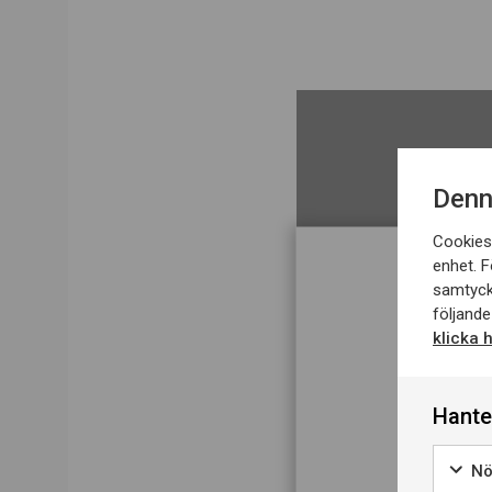
Denn
Cookies 
enhet. F
samtyck
följande
klicka 
Hante
Nö
D