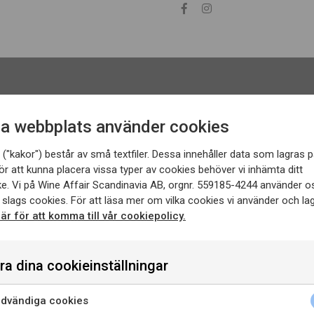
a webbplats använder cookies
("kakor") består av små textfiler. Dessa innehåller data som lagras p
ör att kunna placera vissa typer av cookies behöver vi inhämta ditt
e. Vi på Wine Affair Scandinavia AB, orgnr. 559185-4244 använder o
 slags cookies. För att läsa mer om vilka cookies vi använder och lag
här för att komma till vår cookiepolicy.
ra dina cookieinställningar
dvändiga cookies
enna sida innehåller information om alkoholhaltiga drycker o