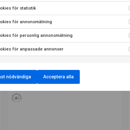
riktar sig till dig som fyllt 20 år.
kies för statistik
är jag bekräftar att jag är 20 år eller äldre godkänner jag ock
okies för annonsmätning
att webbplatsen använder cookies.
okies för personlig annonsmätning
PRIVATKONSUMENT
RESTAURANGKUND
okies för anpassade annonser
st nödvändiga
Acceptera alla