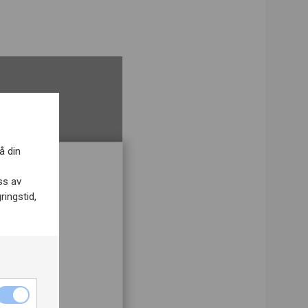
å din
ss av
ringstid,
ch