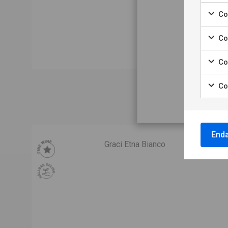
Coo
N
Co
Co
Co
Enda