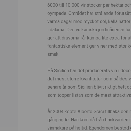
6000 till 10 000 vinstockar per hektar oc
oympade. Området har strålande förutsät
varma dagar med mycket sol, kalla nätte
i dalarna. Den vulkaniska jordmånen är tun
gör att druvorna får kämpa lite extra för 
fantastiska element ger viner med stor k
smak.
På Sicilien har det producerats vin i dece
det mest större kvantiteter som såldes vi
senare år som Sicilien blivit riktigt hett o
som toppar listan som de mest attraktiva
År 2004 köpte Alberto Graci tillbaka den
gång ägde. Han kom då från bankvärden
vinmakare på heltid. Egendomen bestod 