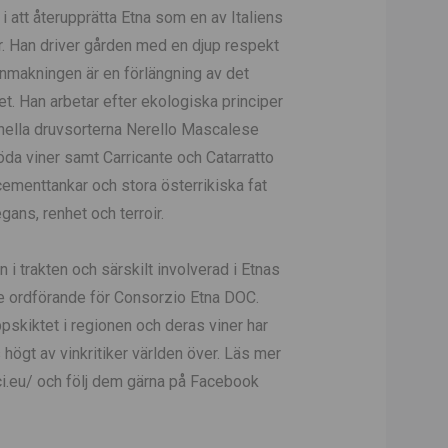
 i att återupprätta Etna som en av Italiens
. Han driver gården med en djup respekt
 vinmakningen är en förlängning av det
t. Han arbetar efter ekologiska principer
onella druvsorterna Nerello Mascalese
öda viner samt Carricante och Catarratto
i cementtankar och stora österrikiska fat
ans, renhet och terroir.
 i trakten och särskilt involverad i Etnas
ce ordförande för Consorzio Etna DOC.
oppskiktet i regionen och deras viner har
s högt av vinkritiker världen över. Läs mer
ci.eu/ och följ dem gärna på Facebook