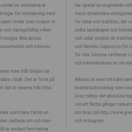
h endel av stockarna är
har spelat en avgörande roll
tningar för vinmakning med
mest dynamiska vinregioner
r samt vindar som sveper in
för natur och tradition, där
n och näringsfattig vilket
unika landskapet och klimate
att mogna. Alla dessa
och odlar endast de traditi
oncentration och intensiv
och Nerello Cappuccio för r
för vita. Vinerna vinifieras 
och kännetecknas av sin eleg
nnier men från början var
dare i bulk. Det är först på
Alberto är även ett känt namn
ch det är vinerna från Etna
kvalitetsutveckling som vi
.
Graci tillhör det absoluta t
vid ett flertal gånger rankat
 mark som hans familj en
om Graci på http://www.gra
 men sadlade om och blev
och instagram.
då av endast fem hektar