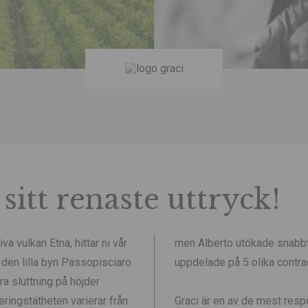
 sitt renaste uttryck!
a vulkan Etna, hittar ni vår
men Alberto utökade snabbt
l den lilla byn Passopisciaro
uppdelade på 5 olika contra
ra sluttning på höjder
ringstätheten varierar från
Graci är en av de mest res