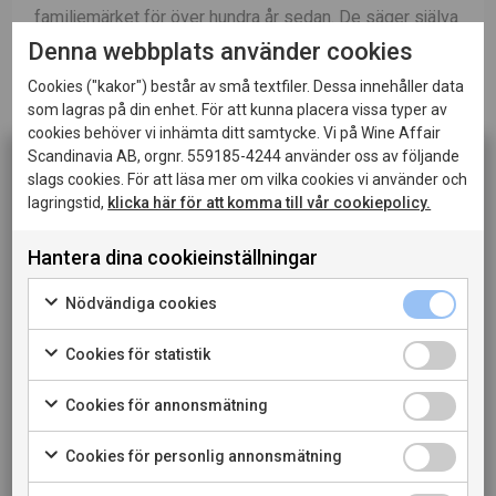
familjemärket för över hundra år sedan. De säger själva
Denna webbplats använder cookies
att Rosario Veras viner är som en stor kram från barn
och barnbarn till kvinnan som var med där allt började
Cookies ("kakor") består av små textfiler. Dessa innehåller data
och kämpade i både med- och motgång för kärleken till
som lagras på din enhet. För att kunna placera vissa typer av
cookies behöver vi inhämta ditt samtycke. Vi på Wine Affair
hennes land och familj. Hennes ättlingar har nu valt att
Scandinavia AB, orgnr. 559185-4244 använder oss av följande
hylla henne genom att skapa viner från ett av de mest
slags cookies. För att läsa mer om vilka cookies vi använder och
kända vinodlingsområdena i världen – Rioja.
lagringstid,
klicka här för att komma till vår cookiepolicy.
Denna sida innehåller information om alkoholhaltiga
drycker och riktar sig till dig som fyllt 20 år.
Hantera dina cookieinställningar
Rosario Veras vingårdar är mellan 15 och 60 år gamla
När jag bekräftar att jag är 20 år eller äldre godkänner
och ligger på upp till 800 meters höjd. Det här är
jag också att webbplatsen använder cookies.
Nödvändiga cookies
naturliga viner i en härlig hyllning till deras anmoder.
Cookies för statistik
PRIVATKONSUMENT
Läs mer om Rosario Veras
Cookies för annonsmätning
på
bodegas_rosario_vera
RESTAURANGKUND
Cookies för personlig annonsmätning