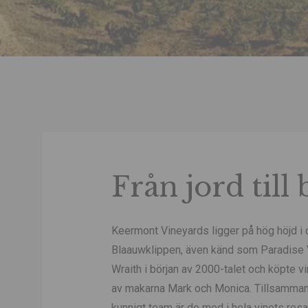
Från jord til
Keermont Vineyards ligger på hög höjd i 
Blaauwklippen, även känd som Paradise V
Wraith i början av 2000-talet och köpte v
av makarna Mark och Monica. Tillsammans
kunnigt team är de med i hela vinets resa, 