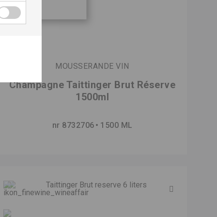
MOUSSERANDE VIN
Champagne Taittinger Brut Réserve
1500ml
nr 8732706
1500 ML