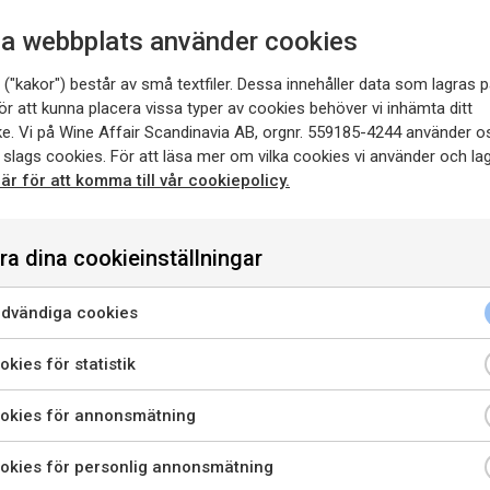
a webbplats använder cookies
("kakor") består av små textfiler. Dessa innehåller data som lagras p
ör att kunna placera vissa typer av cookies behöver vi inhämta ditt
e. Vi på Wine Affair Scandinavia AB, orgnr. 559185-4244 använder o
MOUSSERANDE VIN
 slags cookies. För att läsa mer om vilka cookies vi använder och lag
Cuvée No 7 Brut Blanc de Blancs
här för att komma till vår cookiepolicy.
ra dina cookieinställningar
enna sida innehåller information om alkoholhaltiga drycker o
nr 757401
750 ML
riktar sig till dig som fyllt 20 år.
dvändiga cookies
är jag bekräftar att jag är 20 år eller äldre godkänner jag ock
kies för statistik
att webbplatsen använder cookies.
okies för annonsmätning
PRIVATKONSUMENT
RESTAURANGKUND
okies för personlig annonsmätning