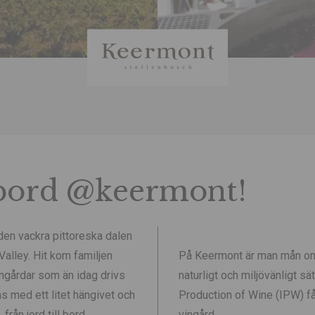
l bord @keermont!
den vackra pittoreska dalen
alley. Hit kom familjen
På Keermont är man mån om 
ingårdar som än idag drivs
naturligt och miljövänligt 
 med ett litet hängivet och
Production of Wine (IPW) får
från jord till bord.
vingård.