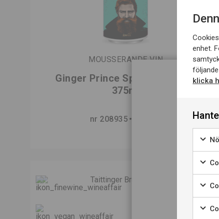
Denn
Cookies 
enhet. F
samtyck
MOUSSERANDE VIN
följande
Ginger Prince Sparkling White
klicka 
375ml
Hante
D
nr 208935
375 ML
Nö
N
Coo
Co
Co