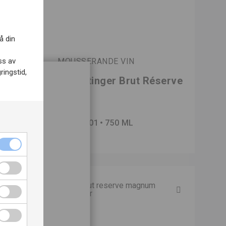
å din
ss av
MOUSSERANDE VIN
ringstid,
Champagne Taittinger Brut Réserve
ch
nr TA0101
750 ML
så