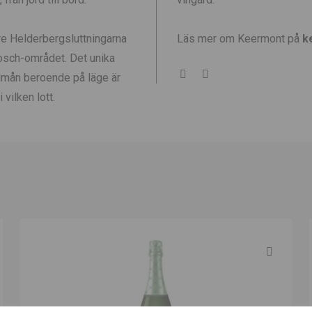
re Helderbergsluttningarna
Läs mer om Keermont på
k
bosch-området. Det unika
dmån beroende på läge är
vilken lott.