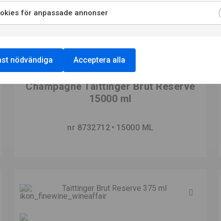
okies för anpassade annonser
st nödvändiga
Acceptera alla
MOUSSERANDE VIN
Champagne Taittinger Brut Réserve
15000 ml
nr 8732712
15000 ML