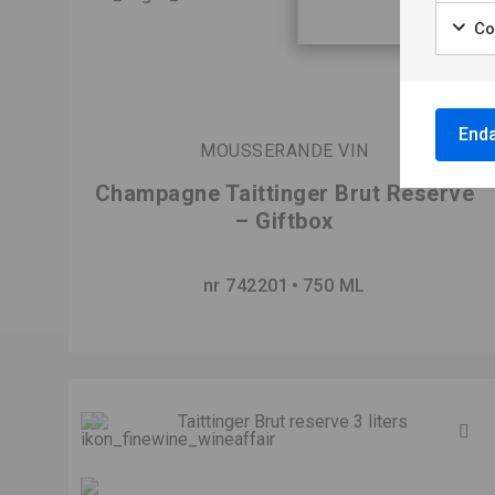
Co
Enda
MOUSSERANDE VIN
Champagne Taittinger Brut Réserve
– Giftbox
nr 742201
750 ML