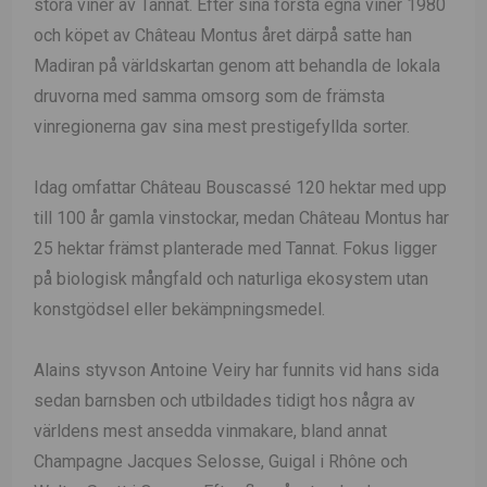
stora viner av Tannat. Efter sina första egna viner 1980
och köpet av Château Montus året därpå satte han
Madiran på världskartan genom att behandla de lokala
druvorna med samma omsorg som de främsta
vinregionerna gav sina mest prestigefyllda sorter.
Idag omfattar Château Bouscassé 120 hektar med upp
till 100 år gamla vinstockar, medan Château Montus har
25 hektar främst planterade med Tannat. Fokus ligger
på biologisk mångfald och naturliga ekosystem utan
konstgödsel eller bekämpningsmedel.
Alains styvson Antoine Veiry har funnits vid hans sida
sedan barnsben och utbildades tidigt hos några av
världens mest ansedda vinmakare, bland annat
Champagne Jacques Selosse, Guigal i Rhône och