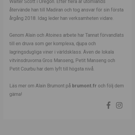
Walter Scott i Oregon. Efter flera år utomlands
återvände han till Madiran och tog ansvar för sin första
årgång 2018. Idag leder han verksamheten vidare.
Genom Alain och Atoines arbete har Tannat förvandlats
till en druva som ger komplexa, djupa och
lagringsdugliga viner i världsklass. Även de lokala
vitvinsdruvorna Gros Manseng, Petit Manseng och
Petit Courbu har dem lyft till högsta nivå.
Läs mer om Alain Brumont på
brumont.fr
och följ dem
gärna!