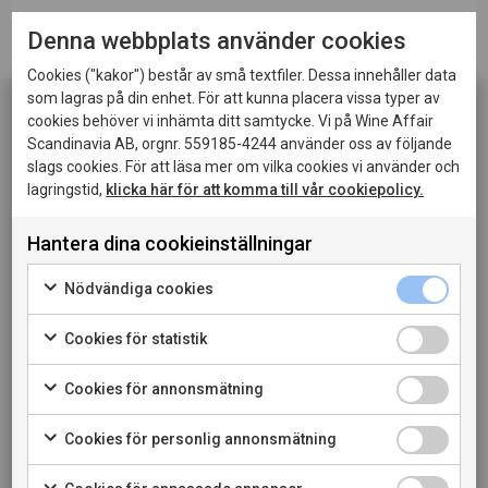
Denna webbplats använder cookies
Cookies ("kakor") består av små textfiler. Dessa innehåller data
som lagras på din enhet. För att kunna placera vissa typer av
cookies behöver vi inhämta ditt samtycke. Vi på Wine Affair
Scandinavia AB, orgnr. 559185-4244 använder oss av följande
slags cookies. För att läsa mer om vilka cookies vi använder och
lagringstid,
klicka här för att komma till vår cookiepolicy.
Hantera dina cookieinställningar
Denna sida innehåller information om alkoholhaltiga
drycker och riktar sig till dig som fyllt 20 år.
Nödvändiga cookies
VITT VIN
När jag bekräftar att jag är 20 år eller äldre godkänner
jag också att webbplatsen använder cookies.
Le Beaux Champs Gros Manseng-
Cookies för statistik
Sauvignon Blanc 2025
Cookies för annonsmätning
PRIVATKONSUMENT
nr AB3601
750 ML
Cookies för personlig annonsmätning
RESTAURANGKUND