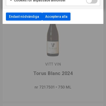
Cookies för anpassade annonser
Endast nödvändiga
Acceptera alla
VITT VIN
Torus Blanc 2024
nr 7217501
750 ML