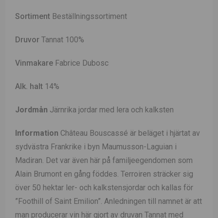
Sortiment
Beställningssortiment
Druvor
Tannat 100%
Vinmakare
Fabrice Dubosc
Alk. halt
14%
Jordmån
Järnrika jordar med lera och kalksten
Information
Château Bouscassé är beläget i hjärtat av
sydvästra Frankrike i byn Maumusson-Laguian i
Madiran. Det var även här på familjeegendomen som
Alain Brumont en gång föddes. Terroiren sträcker sig
över 50 hektar ler- och kalkstensjordar och kallas för
”Foothill of Saint Emilion”. Anledningen till namnet är att
man producerar vin här gjort av druvan Tannat med