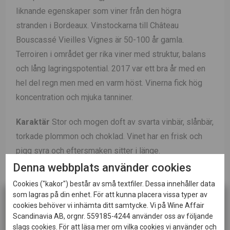
liknande egenskaper som viner från den högra
stranden i Bordeaux. Vinstockarna till Château
Bouscassé Vieilles Vignes är
50-100 år gamla.
Terroiren i området ger rika viner med struktur, balans
och lång lagringspotential. 2017 var ett bra år med en
hel del regn men med en varm höst. Vinerna fick hög
koncentration och mjuka tanniner.
Karaktär
Stor och mogen doft av svarta vinbär, slånbär,
torkade plommon och choklad. Vinet har en frisk och
pigg syra och eftersmaken sitter i länge.
Denna webbplats använder cookies
Vinifiering
Vinet macereras i 3-6 veckor och jäser
Cookies ("kakor") består av små textfiler. Dessa innehåller data
sedan i temperaturkontrollerade tankar i 28 grader.
som lagras på din enhet. För att kunna placera vissa typer av
Vinet genomgår malolaktisk jäsning i ekfat.
cookies behöver vi inhämta ditt samtycke. Vi på Wine Affair
Scandinavia AB, orgnr. 559185-4244 använder oss av följande
slags cookies. För att läsa mer om vilka cookies vi använder och
Lagring
Vinet har lagrats 14-16 månader på sin