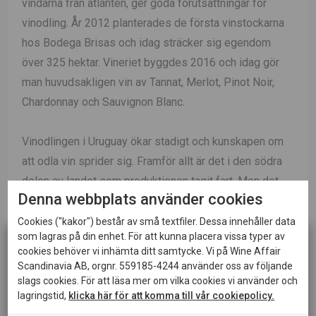
vindarna från atlanten, ger goda förutsättningar för
vinodling. År 2012 planterades de första vinstockarna
hos Bodega Brisas och idag sträcker sig egendom
över 325 hektar. Vineriet byggdes 2016 och idag gör
man huvudsakligen vin av Tannat, Merlot, Pinot Noir,
Chardonnay och Sauvignon Blanc.
Vinodlingen i Uruguay ökar stadigt och kunskapen om
att odla vin sprider sig. Framför allt är det i den södra
delen av landet som produktionen tagit fart. Men det
Denna webbplats använder cookies
finns även odlingar längs gränsen mot östra Argentina,
samt allra längst i norr, vid gränsen till Brasilien.
Cookies ("kakor") består av små textfiler. Dessa innehåller data
som lagras på din enhet. För att kunna placera vissa typer av
Bodega Brisas vingårdar ligger placerade en bit in från
cookies behöver vi inhämta ditt samtycke. Vi på Wine Affair
kusten, omringade av vindarna som kommer från
Scandinavia AB, orgnr. 559185-4244 använder oss av följande
atlantkusten. Klimatet påminner även till viss del om
slags cookies. För att läsa mer om vilka cookies vi använder och
lagringstid,
klicka här för att komma till vår cookiepolicy.
Bordeaux. Det är varmt, med många soltimmar och