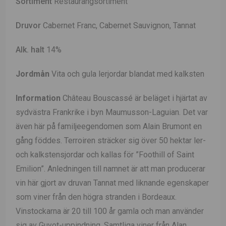
Sortiment
Restaurangsortiment
Druvor
Cabernet Franc, Cabernet Sauvignon, Tannat
Alk. halt
14%
Jordmån
Vita och gula lerjordar blandat med kalksten
Information
Château Bouscassé är beläget i hjärtat av
sydvästra Frankrike i byn Maumusson-Laguian. Det var
även här på familjeegendomen som Alain Brumont en
gång föddes. Terroiren sträcker sig över 50 hektar ler-
och kalkstensjordar och kallas för ”Foothill of Saint
Emilion”. Anledningen till namnet är att man producerar
vin här gjort av druvan Tannat med liknande egenskaper
som viner från den högra stranden i Bordeaux.
Vinstockarna är 20 till 100 år gamla och man använder
sig av Guyot-uppindning.
Samtliga viner från Alan