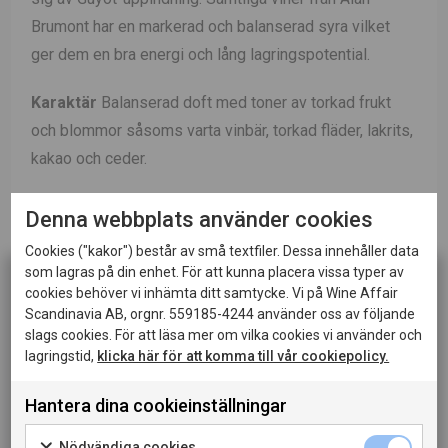
Brumont har en markerad och balanserad syra vilket
ger dem en bra energi och lång lagringspotential.
Karaktär
Balanserad doft med toner av torkad frukt
och blommor såsoms varta vinbär, torkad fläder, lakrits,
kakao och ceder.
Vinifiering
Vinet macereras i 3-6 veckor och jäser
Denna webbplats använder cookies
sedan i temperaturkontrollerade tankar i 28 grader.
Cookies ("kakor") består av små textfiler. Dessa innehåller data
Vinet genomgår malolaktisk jäsning i ekfat.
som lagras på din enhet. För att kunna placera vissa typer av
cookies behöver vi inhämta ditt samtycke. Vi på Wine Affair
Lagring
Vinet har lagrats 14 månader på sin
Scandinavia AB, orgnr. 559185-4244 använder oss av följande
slags cookies. För att läsa mer om vilka cookies vi använder och
jästfällning i 30-50 procent ny ek.
lagringstid,
klicka här för att komma till vår cookiepolicy.
Passar till
Kraftigare kötträtter, gräddsås eller krämig
Hantera dina cookieinställningar
Denna sida innehåller information om alkoholhaltiga
potatisgratäng tämjer de markerade tanninerna.
drycker och riktar sig till dig som fyllt 20 år.
Bouscassé och Bea är ett säkert kort!
Nödvändiga cookies