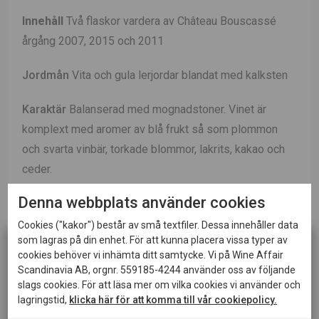
Innehåll
Två flaskor vardera av
Château Bouscassé
årgång 2007, 2015 och 2011
Jordmån
Vita och gula lerjordar blandat med kalksten
Karaktär
Balanserad med mognadstoner. Vinet är
komplext med aromer av blå frukt så som plommon
och svarta vinbär, torkade blommor, lakrits, kakao och
ceder.
Denna webbplats använder cookies
Vinifiering
Vinet macereras i 3-6 veckor och jäser
sedan i temperaturkontrollerade tankar i 28 grader.
Cookies ("kakor") består av små textfiler. Dessa innehåller data
som lagras på din enhet. För att kunna placera vissa typer av
Vinet genomgår malolaktisk jäsning i ekfat.
cookies behöver vi inhämta ditt samtycke. Vi på Wine Affair
Scandinavia AB, orgnr. 559185-4244 använder oss av följande
Lagring
Vinet har lagrats 14 månader på sin
slags cookies. För att läsa mer om vilka cookies vi använder och
jästfällning i 30-50 procent ny ek.
lagringstid,
klicka här för att komma till vår cookiepolicy.