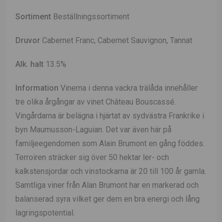
Sortiment
Beställningssortiment
Druvor
Cabernet Franc, Cabernet Sauvignon, Tannat
Alk. halt
13.5%
Information
Vinerna i denna vackra trälåda innehåller
tre olika årgångar av vinet
Château Bouscassé.
Vingårdarna är belägna i hjärtat av sydvästra Frankrike i
byn Maumusson-Laguian. Det var även här på
familjeegendomen som Alain Brumont en gång föddes.
Terroiren sträcker sig över 50 hektar ler- och
kalkstensjordar och vinstockarna är 20 till 100 år gamla.
Samtliga viner från Alan
Brumont har en markerad och
balanserad syra vilket ger dem en bra energi och lång
lagringspotential.