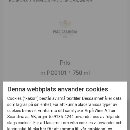
BODEGAS Y VIÑEDOS PAZO DE CASANOVA
Pris
nr PC0101
750 ml
Denna webbplats använder cookies
Cookies ("kakor") består av små textfiler. Dessa innehåller data
som lagras på din enhet. För att kunna placera vissa typer av
Ursprung
Spanien, Ribeiro
cookies behöver vi inhämta ditt samtycke. Vi på Wine Affair
Scandinavia AB, orgnr. 559185-4244 använder oss av följande
Sortiment
Restaurangsortiment
slags cookies. För att läsa mer om vilka cookies vi använder och
lagringstid,
klicka här för att komma till vår cookiepolicy.