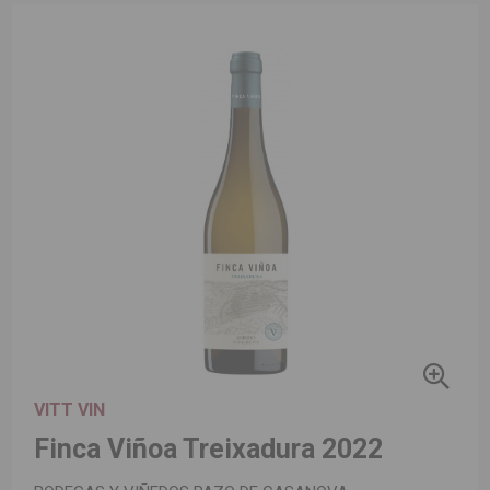
VITT VIN
Finca Viñoa Treixadura 2022