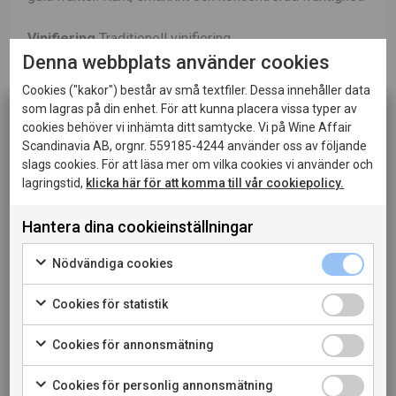
Vinifiering
Traditionell vinifiering,
Denna webbplats använder cookies
temperaturkontrollerad fermentering.
Cookies ("kakor") består av små textfiler. Dessa innehåller data
Lagring
Vinet har lagrats på ekfat, varav 50% nya fat.
som lagras på din enhet. För att kunna placera vissa typer av
cookies behöver vi inhämta ditt samtycke. Vi på Wine Affair
Scandinavia AB, orgnr. 559185-4244 använder oss av följande
Passar till
Fisk- och kycklingrätter. Passar också bra
slags cookies. För att läsa mer om vilka cookies vi använder och
till getost.
lagringstid,
klicka här för att komma till vår cookiepolicy.
Hantera dina cookieinställningar
Denna sida innehåller information om alkoholhaltiga
LADDA NER PRODUKTBLAD
drycker och riktar sig till dig som fyllt 20 år.
Nödvändiga cookies
LADDA NER PRESSBILD
När jag bekräftar att jag är 20 år eller äldre godkänner
jag också att webbplatsen använder cookies.
Cookies för statistik
LÄS MER OM PRODUCENTEN
Cookies för annonsmätning
PRIVATKONSUMENT
Cookies för personlig annonsmätning
RESTAURANGKUND