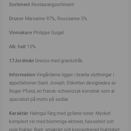
Sortiment
Restaurangsortiment
Druvor
Marsanne 97%, Roussanne 5%
Vinmakare
Philippe Guigal
Alk. halt
13%
17Jordmån
Gneiss med granitstråk.
Information
Vingårdarna ligger i branta sluttningar i
appellationen Saint Joseph. Etiketten designades av
Roger Pfund, en fransk-schweizisk konstnär som är
specialist på motiv på sedlar.
Karaktär
Halmgul färg med gyllene toner. Mycket
komplext vin med blommiga ektoner, hasselnöt och
gula frukter. Runt, smakrikt och koncentrerad fruktighet.