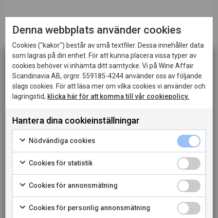
Ursprung
Spanien, Rueda
Denna webbplats använder cookies
Sortiment
Beställningssortiment
Cookies ("kakor") består av små textfiler. Dessa innehåller data
som lagras på din enhet. För att kunna placera vissa typer av
cookies behöver vi inhämta ditt samtycke. Vi på Wine Affair
Druvor
Verdejo 100%
Scandinavia AB, orgnr. 559185-4244 använder oss av följande
slags cookies. För att läsa mer om vilka cookies vi använder och
Vinmakare
Andrés Monsalve
lagringstid,
klicka här för att komma till vår cookiepolicy.
Alk. halt
13%
Totalsyra
5,9 g/l
Hantera dina cookieinställningar
Denna sida innehåller information om alkoholhaltiga
drycker och riktar sig till dig som fyllt 20 år.
Information
Detta vin är det näst högst rankade vinet
Nödvändiga cookies
När jag bekräftar att jag är 20 år eller äldre godkänner
av samtliga verdejos från D.O Rueda av årgång 2023 av
jag också att webbplatsen använder cookies.
Cookies för statistik
den prestigefyllda spanska vinguiden Guía Peñín och
den högst rankade i sin prisklass.
Bodegas Shayas
Cookies för annonsmätning
PRIVATKONSUMENT
vingårdar ligger på mellan 700-800 meters höjd i D.O.
Rueda. Vinstockarna för detta vin är mellan 40-80 år
Cookies för personlig annonsmätning
RESTAURANGKUND