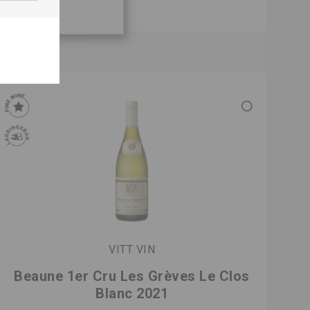
VITT VIN
Beaune 1er Cru Les Grèves Le Clos
Blanc 2021