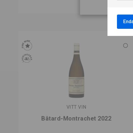
Enda
VITT VIN
Bâtard-Montrachet 2022