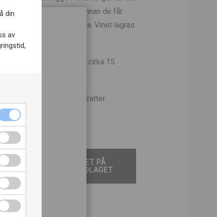
ressas druvorna varsamt innan de får
å din
inderi. 1/3 av faten var nya. Vinet lagras
ss av
5 månader innan buteljering.
ringstid,
n lagras på jästfällning i cirka 15
der, fisk, skaldjur och fågelrätter.
ch
så
TILL VINET PÅ
SYSTEMBOLAGET