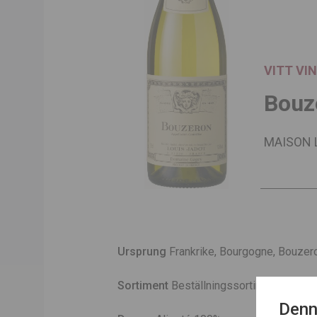
VITT VI
Bouz
MAISON 
Ursprung
Frankrike, Bourgogne, Bouzer
Sortiment
Beställningssortiment
Denn