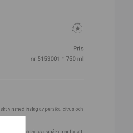
Pris
nr 5153001
750 ml
skt vin med inslag av persika, citrus och
 för hand och läggs i små korgar för att