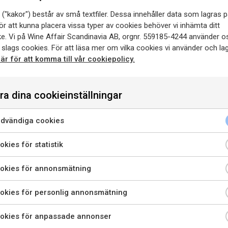
inte skada frukten. Sedan p
("kakor") består av små textfiler. Dessa innehåller data som lagras p
ör att kunna placera vissa typer av cookies behöver vi inhämta ditt
jäsa på ekfat från eget tunnb
e. Vi på Wine Affair Scandinavia AB, orgnr. 559185-4244 använder o
på sin jästfällning i cirka 1
 slags cookies. För att läsa mer om vilka cookies vi använder och lag
här för att komma till vår cookiepolicy.
Lagring
Louis Jadot Bouzero
dvid Rully i Côte
månader.
y och skapades 1997 och är
ra dina cookieinställningar
dast vita viner av Aligoté-
Passar till
Servera till salla
 druva som funnits sedan
dvändiga cookies
enna sida innehåller information om alkoholhaltiga drycker o
y-druvan i Bourgogne.
riktar sig till dig som fyllt 20 år.
kies för statistik
är jag bekräftar att jag är 20 år eller äldre godkänner jag ock
okies för annonsmätning
LADDA NER
LÄS MER OM
att webbplatsen använder cookies.
PRESSBILD
PRODUCENTEN
okies för personlig annonsmätning
PRIVATKONSUMENT
RESTAURANGKUND
okies för anpassade annonser