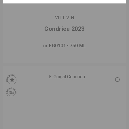
VITT VIN
Condrieu 2023
nr EG0101
750 ML