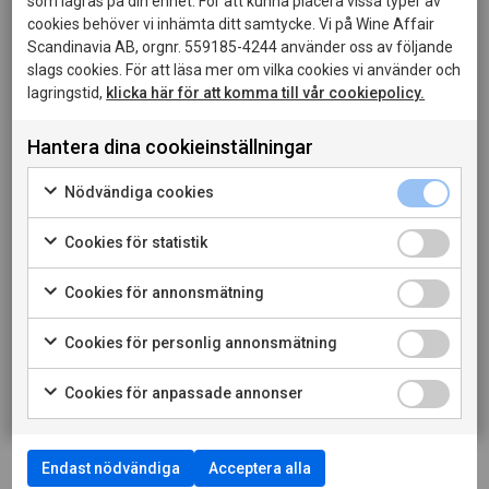
som lagras på din enhet. För att kunna placera vissa typer av
LADDA NER PRODUKTBLAD
cookies behöver vi inhämta ditt samtycke. Vi på Wine Affair
Scandinavia AB, orgnr. 559185-4244 använder oss av följande
LADDA NER PRESSBILD
slags cookies. För att läsa mer om vilka cookies vi använder och
lagringstid,
klicka här för att komma till vår cookiepolicy.
LÄS MER OM PRODUCENTEN
Hantera dina cookieinställningar
Denna sida innehåller information om alkoholhaltiga
drycker och riktar sig till dig som fyllt 20 år.
Nödvändiga cookies
När jag bekräftar att jag är 20 år eller äldre godkänner
jag också att webbplatsen använder cookies.
Cookies för statistik
Cookies för annonsmätning
PRIVATKONSUMENT
Cookies för personlig annonsmätning
RESTAURANGKUND
Cookies för anpassade annonser
Endast nödvändiga
Acceptera alla