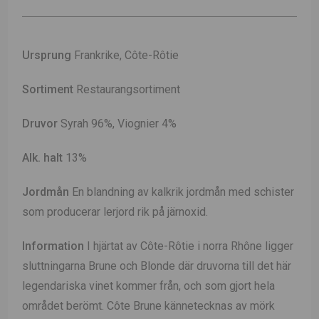
Ursprung
Frankrike, Côte-Rôtie
Sortiment
Restaurangsortiment
Druvor
Syrah 96%, Viognier 4%
Alk. halt
13%
Jordmån
En blandning av kalkrik jordmån med schister
som producerar lerjord rik på järnoxid.
Information
I hjärtat av Côte-Rôtie i norra Rhône ligger
sluttningarna Brune och Blonde där druvorna till det här
legendariska vinet kommer från, och som gjort hela
området berömt. Côte Brune kännetecknas av mörk