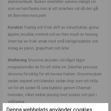
aluminiumburk. Burken innehåller samma mängd vin
som en halvflaska men är ett smartare val då den går
att återvinna med pant.
Karaktär
Fruktig och frisk doft av citrusfrukter, gröna
äpplen, krusbär, mineral och en liten touch av honung.
Vinet har en frisk smak med små härliga bubblor och
inslag av päron, grapefrukt och lime.
Vinifiering
Druvorna skördas vid något lägre
mognadsnivåer än för ett stilla vin. Därefter pressas
druvorna försiktig för att bevara frukten. Druvorna jäser
sedan separat och blandas sedan ihop som ett stilla
vin för att sedan få sina bubblor genom Charmat-
metoden, vilket innbär jäsning med socker och jäst i
ståltankar.
Denna webbplats använder cookies