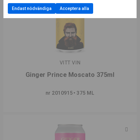
Endast nödvändiga
Acceptera alla
VITT VIN
Ginger Prince Moscato 375ml
nr 2010915
375 ML