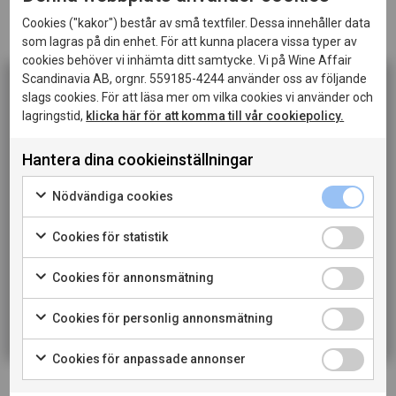
Passar till
Servera till mingel, en fräsch sallad,
Cookies ("kakor") består av små textfiler. Dessa innehåller data
vegetarisk mat eller lättare rätter av fisk och skaldjur.
som lagras på din enhet. För att kunna placera vissa typer av
cookies behöver vi inhämta ditt samtycke. Vi på Wine Affair
Scandinavia AB, orgnr. 559185-4244 använder oss av följande
LADDA NER PRODUKTBLAD
slags cookies. För att läsa mer om vilka cookies vi använder och
lagringstid,
klicka här för att komma till vår cookiepolicy.
Denna sida innehåller information om alkoholhaltiga
LADDA NER PRESSBILD
drycker och riktar sig till dig som fyllt 20 år.
Hantera dina cookieinställningar
När jag bekräftar att jag är 20 år eller äldre godkänner
LÄS MER OM PRODUCENTEN
jag också att webbplatsen använder cookies.
Nödvändiga cookies
TILL VINET PÅ SYSTEMBOLAGET
Cookies för statistik
PRIVATKONSUMENT
Cookies för annonsmätning
RESTAURANGKUND
Cookies för personlig annonsmätning
Cookies för anpassade annonser