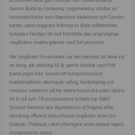
positionen hade gått förlorad från moderna kartor.
Genom åratal av forskning i regionalarkiv, studier av
historiska kartor som Napoleon-kadastern och Cassini-
kartan, samt noggrann tolkning av äldre måttenheter,
lyckades familjen till slut fastställa den ursprungliga
vingårdens exakta gränser med full precision.
När vingården förvärvades var den närmast att likna vid
en skog, där omkring 65 år gamla stockar vuxit fritt
bland yngre träd. Genom ett kompromisslöst
kvalitetsarbete, ekologisk odling, hästplöjning och
minutiös selektion så har denna historiska plats väckts
till liv på nytt. På producentens initiativ har INAO
(Institut National des Appellations d’Origine) efter
utredning officiellt klassificerat vingården inom Cru
Château-Thébaud, vilket ytterligare understryker lägets
exceptionella status.