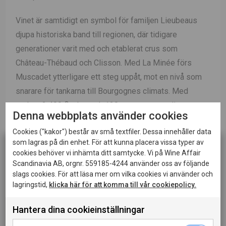
Vinet är samtidigt en symbol för familjen Lieubeaus
djupa historiska band till regionen, där tidigare
generationer varit med och etablerat crus som
Château-Thébaud och Clisson. Med La Minée förs
Muscadet ytterligare ett steg uppåt, mot en nivå som
snarare för tankarna till Bourgognes climats. Med
endast 2 400 flaskor och 120 magnum, samtliga
Denna webbplats använder cookies
numrerade, representerar La Minée ett av de mest
Cookies ("kakor") består av små textfiler. Dessa innehåller data
exklusiva uttrycken för modern topp-Muscadet.
som lagras på din enhet. För att kunna placera vissa typer av
cookies behöver vi inhämta ditt samtycke. Vi på Wine Affair
Karaktär
Doften är nyanserad och intensiv med toner
Scandinavia AB, orgnr. 559185-4244 använder oss av följande
av citron, grapefrukt och vita blommor, kompletterat av
slags cookies. För att läsa mer om vilka cookies vi använder och
lagringstid,
klicka här för att komma till vår cookiepolicy.
vita persikor, subtila stenfrukter och en uttalad
mineralisk sälta. Smaken är livlig och exakt med hög,
Hantera dina cookieinställningar
Denna sida innehåller information om alkoholhaltiga
kristallin syra där citrusfrukt och stenfrukt balanseras
drycker och riktar sig till dig som fyllt 20 år.