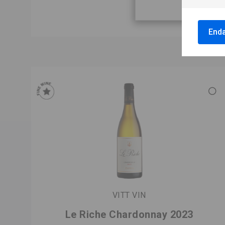
Enda
VITT VIN
Le Riche Chardonnay 2023