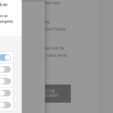
a är fina och vinet har en lång rund
å din
ss av
ringstid,
menteras var för sig i öppna
ntering sker i tankar och vinet flyttas
.
 franska ekfat blendas vinet och får
ader på 225, 600 och 4500 liters ekfat.
ch
ring.
r och vissa hårdostar.
så
TILL VINET PÅ
SYSTEMBOLAGET