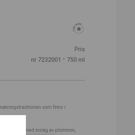
Pris
nr 7232001
750 ml
inmakningstraditionen som finns i
 är fruktigt med inslag av plommon,