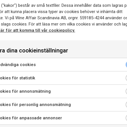
körsbär och ekfat. Tanninern
("kakor") består av små textfiler. Dessa innehåller data som lagras p
 7%
avslutning.
ör att kunna placera vissa typer av cookies behöver vi inhämta ditt
e. Vi på Wine Affair Scandinavia AB, orgnr. 559185-4244 använder o
 slags cookies. För att läsa mer om vilka cookies vi använder och lag
Vinifiering
Druvsorterna fer
här för att komma till vår cookiepolicy.
betongtankar. En andra ferme
socker
1,6 g/l
sedan över till franska ekfat
ra dina cookieinställningar
Lagring
Efter 12 månader på
sedan vila ytterligare 8 mån
utvalda vingårdar i
dvändiga cookies
enna sida innehåller information om alkoholhaltiga drycker o
Ingen filtrering innan butelje
elderberg och Bottelary i
riktar sig till dig som fyllt 20 år.
kies för statistik
ikedom på franska och
Passar till
Kötträtter, gryto
är jag bekräftar att jag är 20 år eller äldre godkänner jag ock
okies för annonsmätning
att webbplatsen använder cookies.
LADDA NER
LÄS MER OM
okies för personlig annonsmätning
PRESSBILD
PRODUCENTEN
PRIVATKONSUMENT
RESTAURANGKUND
okies för anpassade annonser