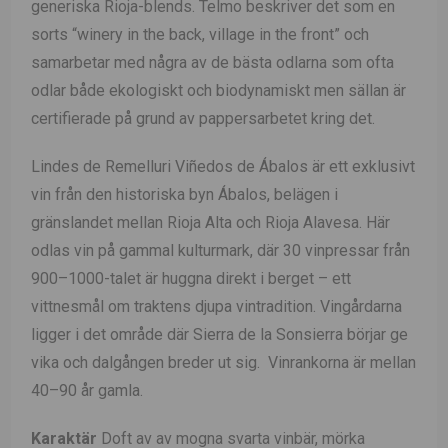
generiska Rioja-blends. Telmo beskriver det som en
sorts “winery in the back, village in the front” och
samarbetar med några av de bästa odlarna som ofta
odlar både ekologiskt och biodynamiskt men sällan är
certifierade på grund av pappersarbetet kring det.
Lindes de Remelluri Viñedos de Ábalos är ett exklusivt
vin från den historiska byn Ábalos, belägen i
gränslandet mellan Rioja Alta och Rioja Alavesa. Här
odlas vin på gammal kulturmark, där 30 vinpressar från
900–1000-talet är huggna direkt i berget – ett
vittnesmål om traktens djupa vintradition. Vingårdarna
ligger i det område där Sierra de la Sonsierra börjar ge
vika och dalgången breder ut sig. Vinrankorna är mellan
40–90 år gamla.
Karaktär
Doft av av mogna svarta vinbär, mörka