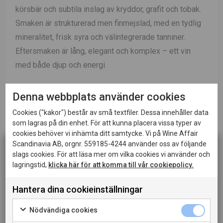
körsbär och subtila inslag av kryddor, grafit och tobak.
Smaken är strukturerad men finmejslad, med en tydlig
mineralitet, frisk syra och välintegrerade tanniner.
Eftersmaken är lång, elegant och komplex – ett vin
med både djup och energi.
Vinifiering
Druvorna skördas för hand i små lådor och
Denna webbplats använder cookies
jäses spontant med naturjäst i rostfria ståltankar. Den
Cookies ("kakor") består av små textfiler. Dessa innehåller data
malolaktiska jäsningen sker spontant.
som lagras på din enhet. För att kunna placera vissa typer av
cookies behöver vi inhämta ditt samtycke. Vi på Wine Affair
Lagring
12 månader på ekfat av olika storlekar för att
Scandinavia AB, orgnr. 559185-4244 använder oss av följande
förfina uttrycket innan buteljering. Buteljering utan
slags cookies. För att läsa mer om vilka cookies vi använder och
lagringstid,
klicka här för att komma till vår cookiepolicy.
klarning för att bevara vinets renhet och struktur
Denna sida innehåller information om alkoholhaltiga
drycker och riktar sig till dig som fyllt 20 år.
Hantera dina cookieinställningar
Passar till
Grillat kött, rätter med svamp, iberisk chark,
När jag bekräftar att jag är 20 år eller äldre godkänner
lammracks eller vegetariska rätter med rökighet och
jag också att webbplatsen använder cookies.
Nödvändiga cookies
umami.