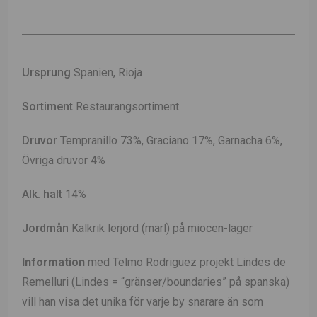
Ursprung
Spanien, Rioja
Sortiment
Restaurangsortiment
Druvor
Tempranillo 73%, Graciano 17%, Garnacha 6%,
Övriga druvor 4%
Alk. halt
14%
Jordmån
Kalkrik lerjord (marl) på miocen-lager
Information
med Telmo Rodriguez projekt Lindes de
Remelluri (Lindes = “gränser/boundaries” på spanska)
vill han visa det unika för varje by snarare än som