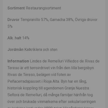
Sortiment
Restaurangsortiment
Druvor
Tempranillo 57%, Garnacha 38%, Övriga druvor
5%
Alk. halt
14%
Jordmån
Kalkriklera och sten
Information
Lindes de Remelluri Viñedos de Rivas de
Tereso är ett terroirdrivet vin från den lilla bergsbyn
Rivas de Tereso, belägen vid foten av
Peñacerradapasset i Rioja Alta. Byn har en lång,
historisk koppling till egendomen Granja Nuestra
Señora de Remelluri, då många familjer härifrån tog
över och brukade vinmarkerna efter sekulariseringen