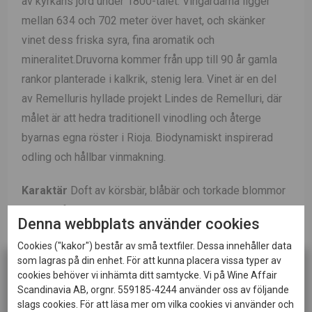
av kyrkans jord under 1800-talet. Vingårdarna ligger
mellan 634 och 702 meter över havet, och skänker
vinet dess friska syra, fina aromatik och
mineralitet.Druvorna kommer från upp till 90 år gamla
rankor planterade i kalkrik, stenig lera. Vinet är en del
av Remelluris hyllade projekt Lindes de Remelluri, där
målet är att hedra traditionell vinodling och återge
byarnas egna röster i Rioja. Biodynamiskt inspirerad
odling och hållbar vinmakning.
Karaktär
Doft av körsbär, blåbär och torkade blommor
med ett friskt och elegant uttryck. Smaken är
Denna webbplats använder cookies
mineralisk, energifylld och texturdriven med kritiga
Cookies ("kakor") består av små textfiler. Dessa innehåller data
toner, fina örtiga nyanser och ett inslag av bergsluft.
som lagras på din enhet. För att kunna placera vissa typer av
Finkorniga tanniner ger struktur och balans. Avslutet är
cookies behöver vi inhämta ditt samtycke. Vi på Wine Affair
långt och koncentrerat.
Scandinavia AB, orgnr. 559185-4244 använder oss av följande
slags cookies. För att läsa mer om vilka cookies vi använder och