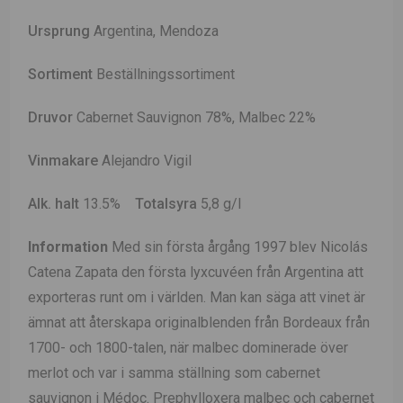
Ursprung
Argentina, Mendoza
Sortiment
Beställningssortiment
Druvor
Cabernet Sauvignon 78%, Malbec 22%
Vinmakare
Alejandro Vigil
Alk. halt
13.5%
Totalsyra
5,8 g/l
Information
Med sin första årgång 1997 blev Nicolás
Catena Zapata den första lyxcuvéen från Argentina att
exporteras runt om i världen. Man kan säga att vinet är
ämnat att återskapa originalblenden från Bordeaux från
1700- och 1800-talen, när malbec dominerade över
merlot och var i samma ställning som cabernet
sauvignon i Médoc. Prephylloxera malbec och cabernet