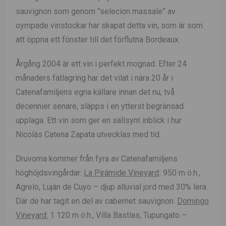
sauvignon som genom ”selecion massale” av
oympade vinstockar har skapat detta vin, som är som
att öppna ett fönster till det förflutna Bordeaux.
Årgång 2004 är ett vin i perfekt mognad. Efter 24
månaders fatlagring har det vilat i nära 20 år i
Catenafamiljens egna källare innan det nu, två
decennier senare, släpps i en ytterst begränsad
upplaga. Ett vin som ger en sällsynt inblick i hur
Nicolás Catena Zapata utvecklas med tid.
Druvorna kommer från fyra av Catenafamiljens
höghöjdsvingårdar:
La Pirámide Vineyard
:
950 m ö.h.,
Agrelo, Luján de Cuyo – djup alluvial jord med 30% lera.
Där de har tagit en del av cabernet sauvignon.
Domingo
Vineyard:
1 120 m ö.h., Villa Bastías, Tupungato –