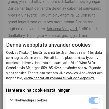
grusig yta med alluvial lerjord och kalkstensavlagringar.
Där de har tagit den andra delen av cabernet sauvignon.
Nicasia Vineyard
: 1 095 m ö.h., Altamira, La Consulta –
grund lerjord med grus och stora stenar. Där de har
tagit en del av malbec.
Adrianna Vineyard:
1 450 m ö.h.,
Gualtallary, Tupungato – alluvial, grusig jord med
kalkstensavlagringar. Där de har tagit den andra delen
Denna webbplats använder cookies
av malbec.
Cookies ("kakor") består av små textfiler. Dessa innehåller data
som lagras på din enhet. För att kunna placera vissa typer av
Karaktär
Årgång 2004 bjuder på en djupt nyanserad
cookies behöver vi inhämta ditt samtycke. Vi på Wine Affair
och komplex upplevelse. Doften är förföriskt utvecklad
Scandinavia AB, orgnr. 559185-4244 använder oss av följande
slags cookies. För att läsa mer om vilka cookies vi använder och
med toner av torkade körsbär, ceder, tobak, svart te och
lagringstid,
klicka här för att komma till vår cookiepolicy.
läder. Smaken är sammetslen men strukturerad, med
välintegrerade tanniner och frisk syra som ger liv åt de
Hantera dina cookieinställningar
Denna sida innehåller information om alkoholhaltiga
mogna fruktnoterna av svarta vinbär, plommon och ett
drycker och riktar sig till dig som fyllt 20 år.
Nödvändiga cookies
floralt eko från Malbec-druvan. Avslutet är långt,
När jag bekräftar att jag är 20 år eller äldre godkänner
harmoniskt och fullt av subtila jordiga nyanser.