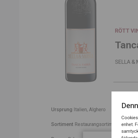
RÖTT VI
Tanc
SELLA &
Denn
Ursprung
Italien, Alghero
Cookies 
Sortiment
Restaurangsortiment
enhet. F
samtyck