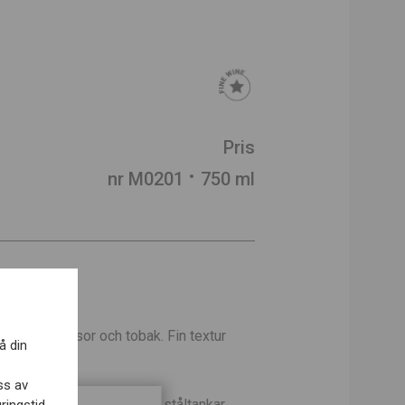
Pris
nr M0201
750 ml
är, anis, rosor och tobak. Fin textur
å din
uktigt avslut.
ss av
i temperaturkontrollareda ståltankar.