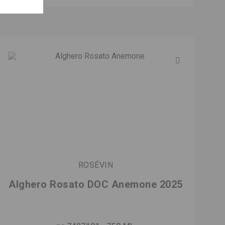
ROSÉVIN
Alghero Rosato DOC Anemone 2025