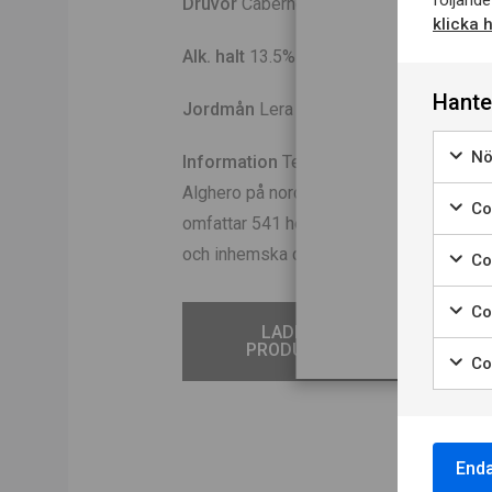
följande
Druvor
Cabernet Sauvignon, Inhemska d
klicka 
Alk. halt
13.5%
Hante
D
Jordmån
Lera med höga järnhalter blan
Nö
Information
Tenuta Sella & Mosca är be
N
Alghero på nordvästra Sardinien. Föret
Coo
omfattar 541 hektar. Tanca Farrà är en 
och inhemska druvor.
Co
Co
LADDA NER
PRODUKTBLAD
Co
Enda