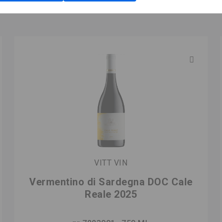
VITT VIN
Vermentino di Sardegna DOC Cale
Reale 2025