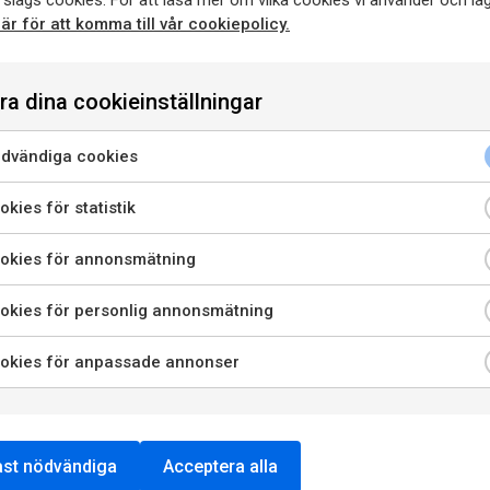
 slags cookies. För att läsa mer om vilka cookies vi använder och lag
ruvor
här för att komma till vår cookiepolicy.
Vinet genomgår sedan malol
Lagring
Endel av vinet lagr
ra dina cookieinställningar
enna sida innehåller information om alkoholhaltiga drycker o
dat med sand
barriquer. Resterande vin la
riktar sig till dig som fyllt 20 år.
procent ett år gammal. Vine
dvändiga cookies
läget ca en mil norr om
innan det släpps på markna
är jag bekräftar att jag är 20 år eller äldre godkänner jag ock
aget grundades 1899 och
kies för statistik
att webbplatsen använder cookies.
blend av cabernet sauvignon
Passar till
Rätter av lamm, k
vegetarisk gryta med kraftig
okies för annonsmätning
PRIVATKONSUMENT
RESTAURANGKUND
okies för personlig annonsmätning
LADDA NER
LÄS MER OM
PRESSBILD
PRODUCENTEN
okies för anpassade annonser
st nödvändiga
Acceptera alla