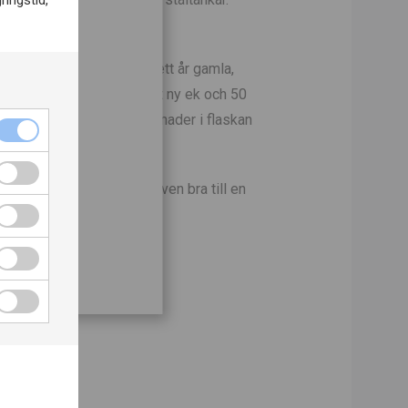
ringstid,
aktisk jäsning.
as 12 månader i franska, ett år gamla,
ch
gras i stora fat. 50 procent ny ek och 50
t lagras sedan minst 3 månader i flaskan
den.
så
alv eller fågel. Fungerar även bra till en
are karaktär.