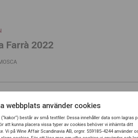
N
a Farrà 2022
 MOSCA
a webbplats använder cookies
Karaktär
Doft av mörka körsb
("kakor") består av små textfiler. Dessa innehåller data som lagras p
med lena tanniner och ett fr
ör att kunna placera vissa typer av cookies behöver vi inhämta ditt
e. Vi på Wine Affair Scandinavia AB, orgnr. 559185-4244 använder o
Vinifiering
Vinet macereras 