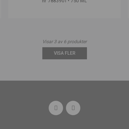
nr 7883901
750 ML
Visar
3
av
6
produkter
VISA FLER