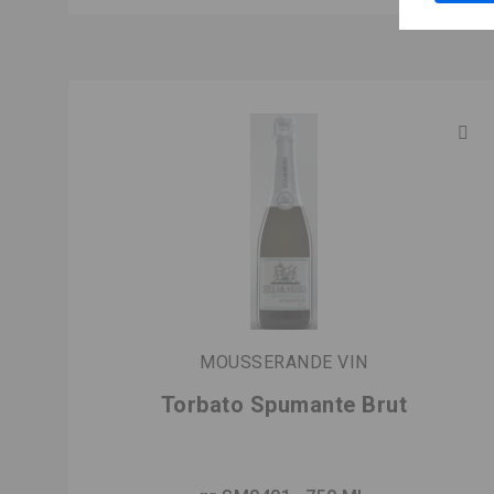
MOUSSERANDE VIN
Torbato Spumante Brut