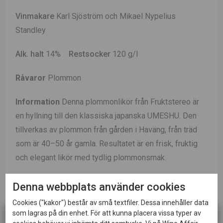
Vinmakare
Karl Sjöström och Mikael Nypelius
Standley
Alk. halt
14%
Restsocker
120 g/l
Råvaror
Plommon
Information
Denna plommonlikör från Fruktstereo är
en hyllning till den klassiska japanska UMESHU. Den
tillverkas av plommon från gården i Haväng, från träd
som är 40–50 år gamla. Resultatet är en frisk, fruktig
och elegant likör med tydlig plommonsmak.
Karaktär
Fruktig, frisk och balanserad med inslag av
Denna webbplats använder cookies
färska plommon, lätt bittermandel och en rund, elegant
Cookies ("kakor") består av små textfiler. Dessa innehåller data
sötma.
som lagras på din enhet. För att kunna placera vissa typer av