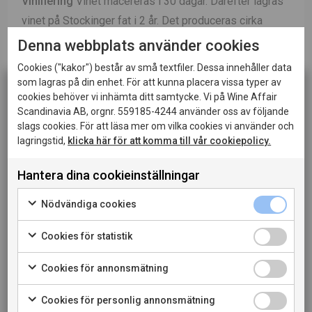
Vinifiering
Vinet macereras i 30 dagar. Därefter lagras
vinet på Stockinger fat i 2 år. Det produceras cirka
2000 flaskor om året av detta vin.
Denna webbplats använder cookies
Cookies ("kakor") består av små textfiler. Dessa innehåller data
Passar till
Tryffel- och svamprisotto alt. polenta med
som lagras på din enhet. För att kunna placera vissa typer av
lammracks.
cookies behöver vi inhämta ditt samtycke. Vi på Wine Affair
Scandinavia AB, orgnr. 559185-4244 använder oss av följande
slags cookies. För att läsa mer om vilka cookies vi använder och
LADDA NER PRODUKTBLAD
lagringstid,
klicka här för att komma till vår cookiepolicy.
LADDA NER PRESSBILD
Hantera dina cookieinställningar
Denna sida innehåller information om alkoholhaltiga
drycker och riktar sig till dig som fyllt 20 år.
Nödvändiga cookies
LÄS MER OM PRODUCENTEN
När jag bekräftar att jag är 20 år eller äldre godkänner
jag också att webbplatsen använder cookies.
Cookies för statistik
TILL VINET PÅ SYSTEMBOLAGET
Cookies för annonsmätning
PRIVATKONSUMENT
Cookies för personlig annonsmätning
RESTAURANGKUND