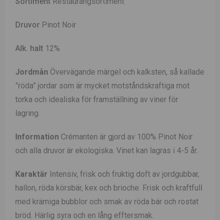
Sortiment
Restaurangsortiment
Druvor
Pinot Noir
Alk. halt
12%
Jordmån
Ö
vervägande märgel och kalksten, så kallade
”röda” jordar som är mycket motståndskraftiga mot
torka och idealiska för framställning av viner för
lagring.
Information
Crémanten är gjord av 100% Pinot Noir
och alla druvor är ekologiska. Vinet kan lagras i 4-5 år.
Karaktär
Intensiv, frisk och fruktig doft av jordgubbar,
hallon, röda körsbär, kex och brioche. Frisk och kraftfull
med krämiga bubblor och smak av röda bär och rostat
bröd. Härlig syra och en lång efftersmak.