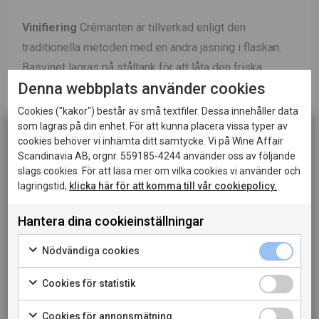
Vinifiering
Crémanten är tillverkad enligt den
traditionella metoden med en andra jäsning i flaskan.
Basvinet lagras på ståltank för att låta den friska
Denna webbplats använder cookies
aromatiska frukten dominera i vinet. Alla druvor
skördades för hand.
Cookies ("kakor") består av små textfiler. Dessa innehåller data
som lagras på din enhet. För att kunna placera vissa typer av
Lagring
Lagrades minst 12 månader på sin
cookies behöver vi inhämta ditt samtycke. Vi på Wine Affair
Scandinavia AB, orgnr. 559185-4244 använder oss av följande
jästfällningen innan degorgering.
slags cookies. För att läsa mer om vilka cookies vi använder och
lagringstid,
klicka här för att komma till vår cookiepolicy.
Passar till
Servera som aperitif, gärna med salta
tilltugg. Till fisk, skaldjur och sallader.
Hantera dina cookieinställningar
Denna sida innehåller information om alkoholhaltiga
drycker och riktar sig till dig som fyllt 20 år.
Nödvändiga cookies
LADDA NER PRODUKTBLAD
När jag bekräftar att jag är 20 år eller äldre godkänner
jag också att webbplatsen använder cookies.
Cookies för statistik
LADDA NER PRESSBILD
Cookies för annonsmätning