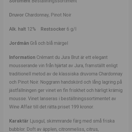
Sortiment
Beställningssortiment
Druvor
Chardonnay, Pinot Noir
Alk. halt
12%
Restsocker
6 g/l
Jordmån
Grå och blå märgel
Information
Crémant du Jura Brut är ett elegant
mousserande vin från hjärtat av Jura, framställt enligt
traditionell metod av de klassiska druvorna Chardonnay
och Pinot Noir. Noggrann handskörd och lång lagring på
jästfällningen ger vinet en fin friskhet och härligt krämig
mousse. Vinet lanseras i beställningssortimentet av
Wine Affair till det rätta priset 199 kronor.
Karaktär
Ljusgul, skimmrande färg med små friska
bubblor. Doft
av äpplen, citronmeliss, citrus,