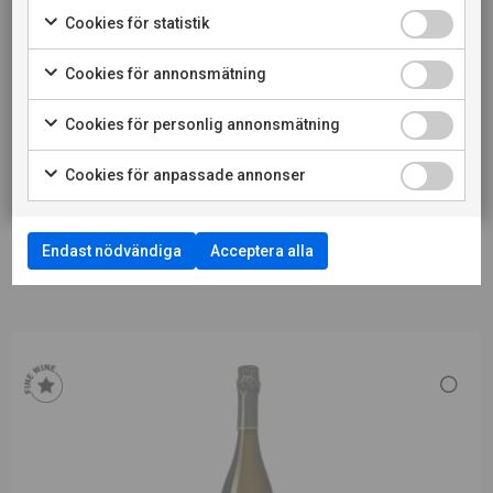
LADDA NER PRODUKTBLAD
jag också att webbplatsen använder cookies.
Cookies för statistik
LADDA NER PRESSBILD
Cookies för annonsmätning
PRIVATKONSUMENT
LÄS MER OM PRODUCENTEN
Cookies för personlig annonsmätning
RESTAURANGKUND
Cookies för anpassade annonser
TILL VINET PÅ SYSTEMBOLAGET
Endast nödvändiga
Acceptera alla