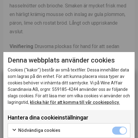
hasselnötter och brioche. Smaken är mycket frisk med
en härligt krämig mousse och inslag av gula plommon,
päron, lime och rostat bröd. Långt och uppriskande
avslut.
Vinifiering
Druvorna plockas för hand för att sedan
avskjälkas. Vinet jäser sedan i rostfria ståltankar. Det
Denna webbplats använder cookies
färdiga basvinet får en sockerdos och en tillsats av
Cookies ("kakor") består av små textfiler. Dessa innehåller data
jäst för att starta en ny jäsning på flaska i minst 12
som lagras på din enhet. För att kunna placera vissa typer av
månader. Då skapas bubblorna. Metoden kallas
cookies behöver vi inhämta ditt samtycke. Vi på Wine Affair
traditionell metod som även används vid framställning
Scandinavia AB, orgnr. 559185-4244 använder oss av följande
slags cookies. För att läsa mer om vilka cookies vi använder och
av champagne.
lagringstid,
klicka här för att komma till vår cookiepolicy.
Passar till
Servera som aperitif, till rätter av fisk och
Hantera dina cookieinställningar
Denna sida innehåller information om alkoholhaltiga
skaldjur, charkbrickan eller en härlig sallad.
drycker och riktar sig till dig som fyllt 20 år.
Nödvändiga cookies
När jag bekräftar att jag är 20 år eller äldre godkänner