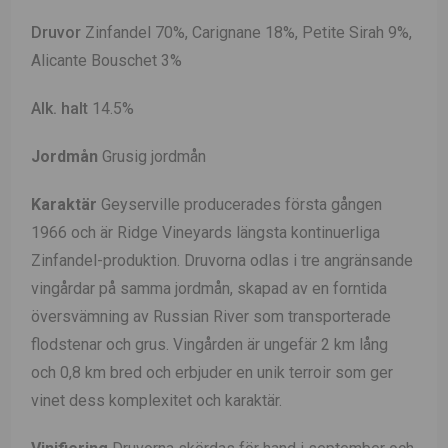
Druvor
Zinfandel 70%, Carignane 18%, Petite Sirah 9%,
Alicante Bouschet 3%
Alk. halt
14.5%
Jordmån
Grusig jordmån
Karaktär
Geyserville producerades första gången
1966 och är Ridge Vineyards längsta kontinuerliga
Zinfandel-produktion. Druvorna odlas i tre angränsande
vingårdar på samma jordmån, skapad av en forntida
översvämning av Russian River som transporterade
flodstenar och grus. Vingården är ungefär 2 km lång
och 0,8 km bred och erbjuder en unik terroir som ger
vinet dess komplexitet och karaktär.