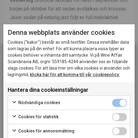
Vinifiering
Druvorna skördas för hand i september och
början på oktober för att sedan avstjälkas och krossas.
Jäser sedan på naturlig jäst följt av full malolaktisk
jäsning. Minsta möjliga svavelanvändning och lätt
Denna webbplats använder cookies
filtrering vid buteljering.
Cookies ("kakor") består av små textfiler. Dessa innehåller data
som lagras på din enhet. För att kunna placera vissa typer av
Lagring
Geyserville har lagrats 16 månader på 100%
cookies behöver vi inhämta ditt samtycke. Vi på Wine Affair
lufttorkad amerikansk ek (15% nya, 10% ett år gamla,
Scandinavia AB, orgnr. 559185-4244 använder oss av följande
10% två år gamla, 30% tre år gamla, 35% fyra år gamla)
slags cookies. För att läsa mer om vilka cookies vi använder och
lagringstid,
klicka här för att komma till vår cookiepolicy.
Passar till
Perfekt till fågel och kötträtter.
Hantera dina cookieinställningar
Denna sida innehåller information om alkoholhaltiga
drycker och riktar sig till dig som fyllt 20 år.
LADDA NER PRODUKTBLAD
Nödvändiga cookies
När jag bekräftar att jag är 20 år eller äldre godkänner
jag också att webbplatsen använder cookies.
LADDA NER PRESSBILD
Cookies för statistik
Cookies för annonsmätning
LÄS MER OM PRODUCENTEN
PRIVATKONSUMENT