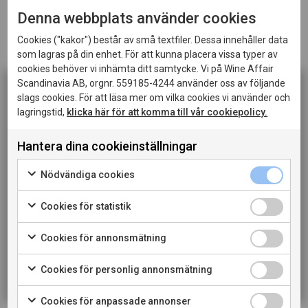
varsamma macerationerna fångar regionens mångfald:
Denna webbplats använder cookies
från låga, varma sluttningar till högre, svalare lägen,
med den karaktäristiska skifferjorden som grund.
Cookies ("kakor") består av små textfiler. Dessa innehåller data
som lagras på din enhet. För att kunna placera vissa typer av
Resultatet är ett rent, distinkt och elegant vin, fullt av
cookies behöver vi inhämta ditt samtycke. Vi på Wine Affair
karaktär och med en tydlig känsla av ursprung.
Scandinavia AB, orgnr. 559185-4244 använder oss av följande
slags cookies. För att läsa mer om vilka cookies vi använder och
Endast 10000 flaskor prouceras årligen av vinet.
lagringstid,
klicka här för att komma till vår cookiepolicy.
Denna sida innehåller information om alkoholhaltiga
drycker och riktar sig till dig som fyllt 20 år.
Karaktär
Distinkt och elegant vin, fullt av karaktär och
Hantera dina cookieinställningar
När jag bekräftar att jag är 20 år eller äldre godkänner
med en tydlig känsla av ursprung. Doften är frisk och
jag också att webbplatsen använder cookies.
Nödvändiga cookies
rik med inslag av plommon, björnbär och blåbär.
Smaken är generös med härliga toner av tranbär, kanel
Cookies för statistik
PRIVATKONSUMENT
och svartpeppar. Vinet är mycket välbalanserat och
Cookies för annonsmätning
elegant med mjuka tanniner och ett långt harmoniskt
RESTAURANGKUND
avslut.
Cookies för personlig annonsmätning
Vinifiering
Druvorna skördas för hand första och andra
Cookies för anpassade annonser