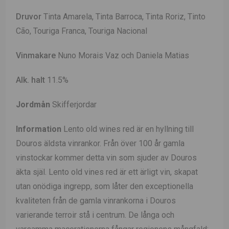
Druvor
Tinta Amarela, Tinta Barroca, Tinta Roriz, Tinto
Cão, Touriga Franca, Touriga Nacional
Vinmakare
Nuno Morais Vaz och Daniela Matias
Alk. halt
11.5%
Jordmån
Skifferjordar
Information
Lento old wines red är en hyllning till
Douros äldsta vinrankor. Från över 100 år gamla
vinstockar kommer detta vin som sjuder av Douros
äkta själ. Lento old vines red är ett ärligt vin, skapat
utan onödiga ingrepp, som låter den exceptionella
kvaliteten från de gamla vinrankorna i Douros
varierande terroir stå i centrum.
De långa och