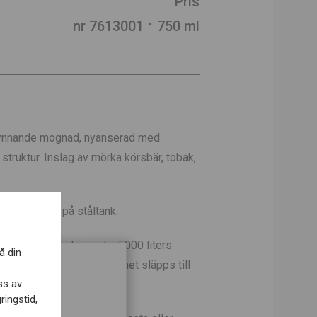
Pris
nr 7613001
750 ml
nnande mognad, nyanserad med
struktur. Inslag av mörka körsbär, tobak,
ration sker på ståltank.
6 månader på slovenska 5000 liters
å din
ågra år i källaren innan vinet släpps till
ss av
ringstid,