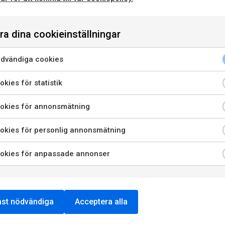
Passar till
Servera till en sm
klassisk svamprisotto
ra dina cookieinställningar
LADDA NER
LÄS MER OM
PRESSBILD
PRODUCENTEN
dvändiga cookies
enna sida innehåller information om alkoholhaltiga drycker o
riktar sig till dig som fyllt 20 år.
kies för statistik
är jag bekräftar att jag är 20 år eller äldre godkänner jag ock
okies för annonsmätning
att webbplatsen använder cookies.
okies för personlig annonsmätning
PRIVATKONSUMENT
RESTAURANGKUND
okies för anpassade annonser
st nödvändiga
Acceptera alla