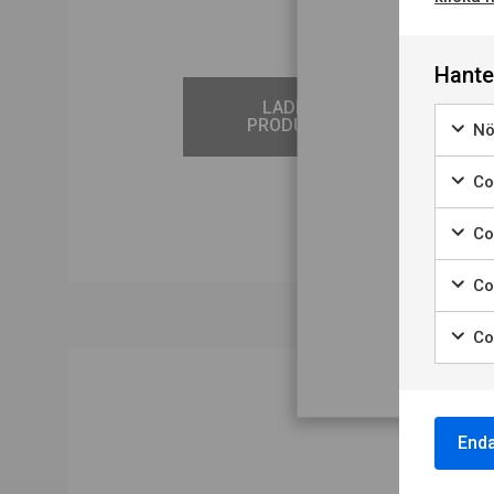
Hante
LADDA NER
PRODUKTBLAD
Nö
D
Coo
N
Co
Co
Co
Enda