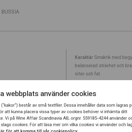
I BUSSIA
Karaktär
Smakrik med begy
balanserad strävhet och bra 
örter och fat.
Vinifiering
Jäsning och mace
a webbplats använder cookies
Lagring
Vinet har lagrats 3
("kakor") består av små textfiler. Dessa innehåller data som lagras p
ekfat och sedan ytterligare n
ör att kunna placera vissa typer av cookies behöver vi inhämta ditt
e. Vi på Wine Affair Scandinavia AB, orgnr. 559185-4244 använder o
försäljning.
 slags cookies. För att läsa mer om vilka cookies vi använder och lag
v lera, sandsten och märgel
här för att komma till vår cookiepolicy.