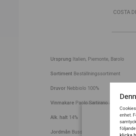
COSTA D
Ursprung
Italien, Piemonte, Barolo
Sortiment
Beställningssortiment
Druvor
Nebbiolo 100%
Denn
Vinmakare
Paolo Sartirano
Cookies 
enhet. F
Alk. halt
14%
samtyck
följande
Jordmån
Bussia består av en blanding a
klicka 