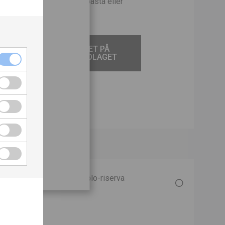
akrika kötträtter, krämig pasta eller
TILL VINET PÅ
SYSTEMBOLAGET
ch
så