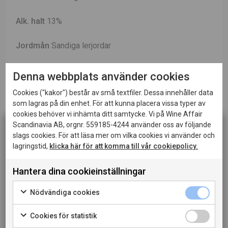
Alk. halt
13%
Jordmån
Sandiga lerjordar
Information
Druvorna kommer från sluttande vingårdar
Denna webbplats använder cookies
i Roverè della Luna i Trentino. Man använder sig båda
Cookies ("kakor") består av små textfiler. Dessa innehåller data
av pergola och guyot uppbindning.
som lagras på din enhet. För att kunna placera vissa typer av
cookies behöver vi inhämta ditt samtycke. Vi på Wine Affair
Karaktär
Fruktig doft av mogna päron, grönt äpple och
Scandinavia AB, orgnr. 559185-4244 använder oss av följande
slags cookies. För att läsa mer om vilka cookies vi använder och
persika. Smaken är len och balanserad med en mjuk
lagringstid,
klicka här för att komma till vår cookiepolicy.
och frisk eftersmak.
Denna sida innehåller information om alkoholhaltiga
drycker och riktar sig till dig som fyllt 20 år.
Hantera dina cookieinställningar
Vinifiering
Vinet jäser i tempraturkontrollerade
När jag bekräftar att jag är 20 år eller äldre godkänner
ståltankar i ca 12 dagar
jag också att webbplatsen använder cookies.
Nödvändiga cookies
Lagring
Vinet har lagrats på ståltankar
Cookies för statistik
PRIVATKONSUMENT