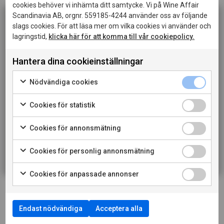
cookies behöver vi inhämta ditt samtycke. Vi på Wine Affair
Scandinavia AB, orgnr. 559185-4244 använder oss av följande
slags cookies. För att läsa mer om vilka cookies vi använder och
MOUSSERANDE VIN
lagringstid,
klicka här för att komma till vår cookiepolicy.
Denna sida innehåller information om alkoholhaltiga
Champagne Taittinger Brut Réserve
drycker och riktar sig till dig som fyllt 20 år.
Hantera dina cookieinställningar
15000 ml
När jag bekräftar att jag är 20 år eller äldre godkänner
jag också att webbplatsen använder cookies.
Nödvändiga cookies
nr 8732712
15000 ML
Cookies för statistik
PRIVATKONSUMENT
Cookies för annonsmätning
RESTAURANGKUND
Cookies för personlig annonsmätning
Cookies för anpassade annonser
Endast nödvändiga
Acceptera alla