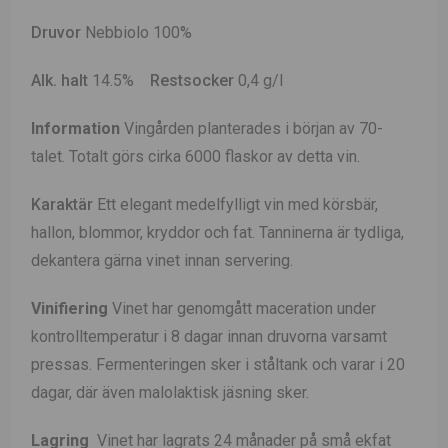
Druvor
Nebbiolo 100%
Alk. halt
14.5%
Restsocker
0,4 g/l
Information
Vingården planterades i början av 70-
talet. Totalt görs cirka 6000 flaskor av detta vin.
Karaktär
Ett elegant medelfylligt vin med körsbär,
hallon, blommor, kryddor och fat. Tanninerna är tydliga,
dekantera gärna vinet innan servering.
Vinifiering
Vinet har genomgått maceration under
kontrolltemperatur i 8 dagar innan druvorna varsamt
pressas. Fermenteringen sker i ståltank och varar i 20
dagar, där även malolaktisk jäsning sker.
Lagring
Vinet har lagrats 24 månader på små ekfat