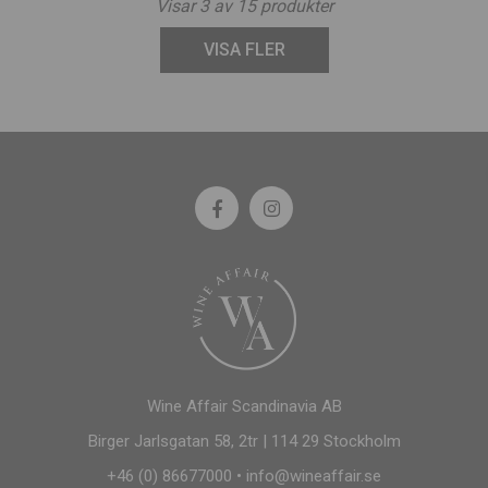
Visar
3
av
15
produkter
VISA FLER
Wine Affair Scandinavia AB
Birger Jarlsgatan 58, 2tr | 114 29 Stockholm
+46 (0) 86677000
•
info@wineaffair.se