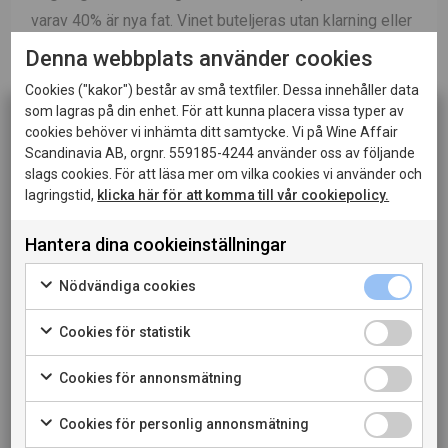
varav 40% är nya fat. Vinet buteljeras utan klarning eller
filtrering.
Denna webbplats använder cookies
Cookies ("kakor") består av små textfiler. Dessa innehåller data
Passar till
Servera till rött kött och hårdostar.
som lagras på din enhet. För att kunna placera vissa typer av
cookies behöver vi inhämta ditt samtycke. Vi på Wine Affair
Scandinavia AB, orgnr. 559185-4244 använder oss av följande
LADDA NER PRODUKTBLAD
slags cookies. För att läsa mer om vilka cookies vi använder och
lagringstid,
klicka här för att komma till vår cookiepolicy.
LADDA NER PRESSBILD
Hantera dina cookieinställningar
Denna sida innehåller information om alkoholhaltiga
LÄS MER OM PRODUCENTEN
drycker och riktar sig till dig som fyllt 20 år.
Nödvändiga cookies
När jag bekräftar att jag är 20 år eller äldre godkänner
TILL VINET PÅ SYSTEMBOLAGET
jag också att webbplatsen använder cookies.
Cookies för statistik
Cookies för annonsmätning
PRIVATKONSUMENT
Cookies för personlig annonsmätning
RESTAURANGKUND