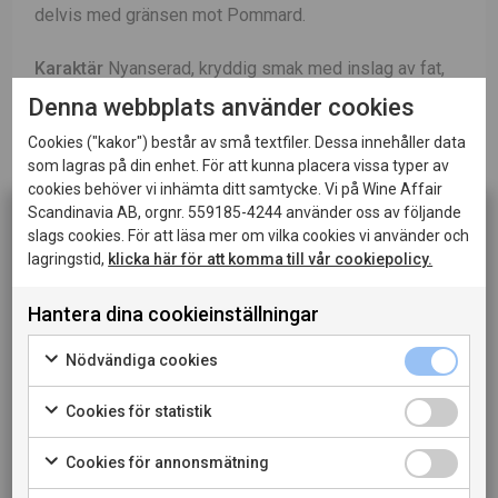
delvis med gränsen mot Pommard.
Karaktär
Nyanserad, kryddig smak med inslag av fat,
körsbär, jordgubbar, kardemumma, nougat, lingon och
Denna webbplats använder cookies
sandelträ.
Cookies ("kakor") består av små textfiler. Dessa innehåller data
som lagras på din enhet. För att kunna placera vissa typer av
Vinifiering
Efter avstjälkning fermenteras druvorna i
cookies behöver vi inhämta ditt samtycke. Vi på Wine Affair
Scandinavia AB, orgnr. 559185-4244 använder oss av följande
fyra veckor.
slags cookies. För att läsa mer om vilka cookies vi använder och
lagringstid,
klicka här för att komma till vår cookiepolicy.
Lagring
Vinet lagras på ekfat från eget tunnbinderi i 18
Denna sida innehåller information om alkoholhaltiga
drycker och riktar sig till dig som fyllt 20 år.
månader.
Hantera dina cookieinställningar
När jag bekräftar att jag är 20 år eller äldre godkänner
Passar till
Servera till eleganta fågel- eller kötträtter.
jag också att webbplatsen använder cookies.
Nödvändiga cookies
Cookies för statistik
LADDA NER PRODUKTBLAD
PRIVATKONSUMENT
Cookies för annonsmätning
LADDA NER PRESSBILD
RESTAURANGKUND