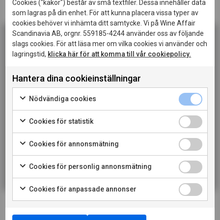
Cookies ("kakor") består av små textfiler. Dessa innehåller data
och skaldjur.
som lagras på din enhet. För att kunna placera vissa typer av
cookies behöver vi inhämta ditt samtycke. Vi på Wine Affair
Scandinavia AB, orgnr. 559185-4244 använder oss av följande
LADDA NER PRODUKTBLAD
slags cookies. För att läsa mer om vilka cookies vi använder och
lagringstid,
klicka här för att komma till vår cookiepolicy.
Denna sida innehåller information om alkoholhaltiga
LADDA NER PRESSBILD
drycker och riktar sig till dig som fyllt 20 år.
Hantera dina cookieinställningar
När jag bekräftar att jag är 20 år eller äldre godkänner
LÄS MER OM PRODUCENTEN
jag också att webbplatsen använder cookies.
Nödvändiga cookies
TILL VINET PÅ SYSTEMBOLAGET
Cookies för statistik
PRIVATKONSUMENT
Cookies för annonsmätning
RESTAURANGKUND
Cookies för personlig annonsmätning
Cookies för anpassade annonser