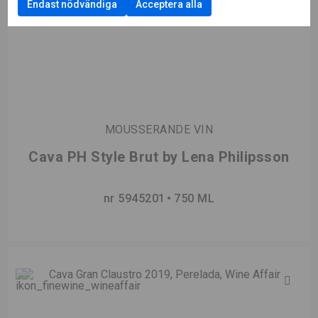
Endast nödvändiga
Acceptera alla
MOUSSERANDE VIN
Cava PH Style Brut by Lena Philipsson
nr 5945201
750 ML