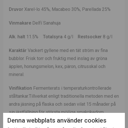
Druvor
Xarel-lo 45%, Macabeo 30%, Parellada 25%
Vinmakare
Delfí Sanahuja
Alk. halt
11.5%
Totalsyra
4 g/l
Restsocker
8 g/l
Karaktär
Vackert gyllene med en tät ström av fina
bubblor. Frisk torr och fruktig med inslag av gröna
äpplen, honungsmelon, kex, päron, citrusskal och
mineral.
Vinifikation
Fermenterats i temperaturkontrollerade
ståltankar.Tillverkat enligt traditionella metoden med en
andra jäsning på flaska och sedan vilat 15 månader på
sin jästfällning för största möjliga smakrikedom.
Denna webbplats använder cookies
Passar till
Välkomstskål, mingel eller till rätter av fisk