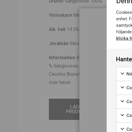
Denn
Druvor
Sangiovese 100%
Cookies 
Vinmakare
Miria Bracali
enhet. F
samtyck
Alk. halt
14.5%
Totalsyra
5,3 g/l
Res
följande
klicka 
Jordmån
Mestdels lerjord.
Information
Brunello di Montalcino DOC
Hante
% Sangiovese som de i området kallar Br
Nö
Cecchis Brunello kommer från vingårdar
D
över havet.
Coo
N
Co
LADDA NER
PRODUKTBLAD
Co
Co