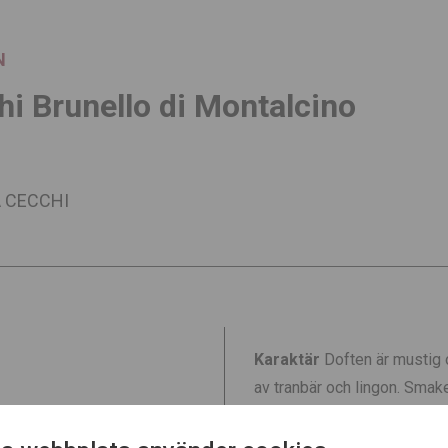
N
i Brunello di Montalcino
A CECCHI
Karaktär
Doften är mustig 
av tranbär och lingon. Smak
fikon och nötter.