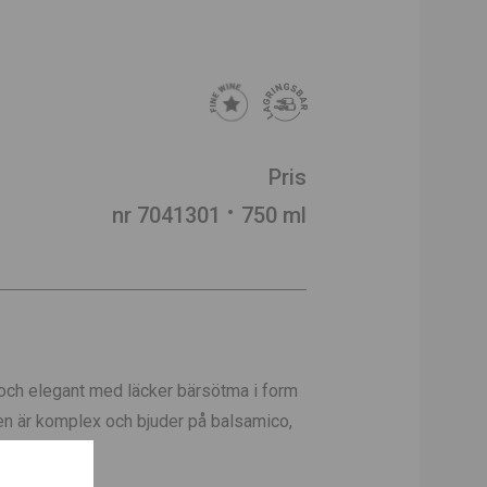
Pris
nr 7041301
750 ml
och elegant med läcker bärsötma i form
en är komplex och bjuder på balsamico,