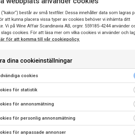
a webbplats använder cookies
Vinifiering
Jäsning och ska
("kakor") består av små textfiler. Dessa innehåller data som lagras p
ståltankar i 18 dagar vid en
ör att kunna placera vissa typer av cookies behöver vi inhämta ditt
e. Vi på Wine Affair Scandinavia AB, orgnr. 559185-4244 använder o
Lagring
Vinet lagras i mins
tsocker
1,0 g/l
 slags cookies. För att läsa mer om vilka cookies vi använder och lag
och 80% är äldre fat. Efter b
här för att komma till vår cookiepolicy.
månader på flaska innan det 
G får enbart innehålla 100
Passar till
Kötträtter, stuvn
ra dina cookieinställningar
unello. Druvorna för
detta vin.
dvändiga cookies
 belägna på 350-450 meter
enna sida innehåller information om alkoholhaltiga drycker o
riktar sig till dig som fyllt 20 år.
kies för statistik
är jag bekräftar att jag är 20 år eller äldre godkänner jag ock
okies för annonsmätning
LADDA NER
LÄS MER OM
att webbplatsen använder cookies.
PRESSBILD
PRODUCENTEN
okies för personlig annonsmätning
PRIVATKONSUMENT
RESTAURANGKUND
okies för anpassade annonser