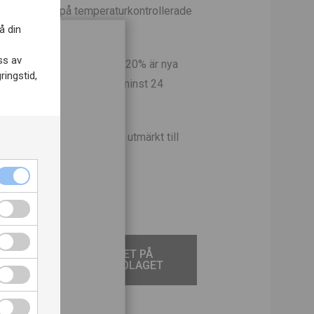
lmaceration på temperaturkontrollerade
å din
 temperatur av 28°C.
ss av
t 24 månader på ekfat där 20% är nya
ringstid,
uteljering så lagras vinet minst 24
släpps för försäljning.
ingar och hårdostar passar utmärkt till
ch
så
TILL VINET PÅ
SYSTEMBOLAGET