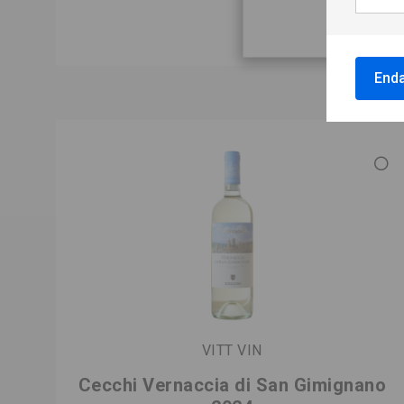
Enda
VITT VIN
Cecchi Vernaccia di San Gimignano