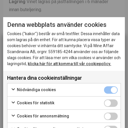
Lagring
Vinet lagras på jästfällningen i 6 månader
innan buteljering.
Passar till
Perfekt till lättare fisk- och skaldjursrätter.
Denna webbplats använder cookies
Cookies ("kakor") består av små textfiler. Dessa innehåller data
som lagras på din enhet. För att kunna placera vissa typer av
cookies behöver vi inhämta ditt samtycke. Vi på Wine Affair
Scandinavia AB, orgnr. 559185-4244 använder oss av följande
slags cookies. För att läsa mer om vilka cookies vi använder och
lagringstid,
klicka här för att komma till vår cookiepolicy.
LADDA NER PRODUKTBLAD
Hantera dina cookieinställningar
Denna sida innehåller information om alkoholhaltiga
LADDA NER PRESSBILD
drycker och riktar sig till dig som fyllt 20 år.
Nödvändiga cookies
När jag bekräftar att jag är 20 år eller äldre godkänner
LÄS MER OM PRODUCENTEN
jag också att webbplatsen använder cookies.
Cookies för statistik
TILL VINET PÅ SYSTEMBOLAGET
Cookies för annonsmätning
PRIVATKONSUMENT