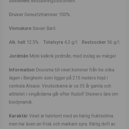
Sortiment
Beställningssortiment
Druvor
Gewurtztraminer 100%
Vinmakare
Xavier Baril
Alk. halt
12.5%
Totalsyra
4,3 g/l
Restsocker
56 g/l
Jordmån
Mörk kalkrik jordmån, med inslag av märgel
Information
Druvorna till vinet kommer från tre olika
lägen i Bergheim som ligger på 215 meters höjd i
centrala Alsace. Vinstockarna är ca 35 år gamla och
arbtetet i vingårdarna går efter Rudolf Steiners lära om
biodynamik.
Karaktär
Vinet är halvtorrt med en härlig fruktsötma
men har även en frisk och markant syra. Riklig doft av