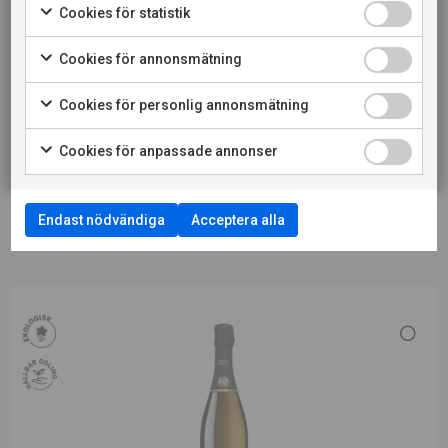
jag också att webbplatsen använder cookies.
Cookies för statistik
LADDA NER PRESSBILD
Cookies för annonsmätning
PRIVATKONSUMENT
LÄS MER OM PRODUCENTEN
Cookies för personlig annonsmätning
RESTAURANGKUND
TILL VINET PÅ SYSTEMBOLAGET
Cookies för anpassade annonser
Endast nödvändiga
Acceptera alla