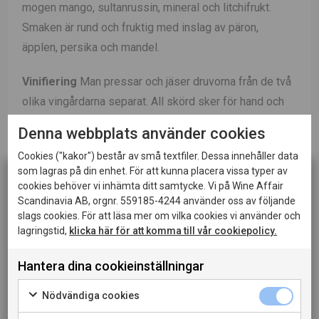
mogen mango, sultanrussin, mineral och litchifrukt.
Smaken är rund och fruktig med inslag av päron,
äpplen, persika och mandel.
Vinifiering
Man pressar och jäser druvorna från de två
olika vingårdarna separat. All skörd sker för hand och
pressningen sker i hela druvklasar. Musten jäser sedan
Denna webbplats använder cookies
naturlig.
Cookies ("kakor") består av små textfiler. Dessa innehåller data
som lagras på din enhet. För att kunna placera vissa typer av
Lagring
Lagrats på sin jästfällning i ståltank ca 14-16
cookies behöver vi inhämta ditt samtycke. Vi på Wine Affair
månader. Vinet buteljeras efter en lätt filtrering.
Scandinavia AB, orgnr. 559185-4244 använder oss av följande
slags cookies. För att läsa mer om vilka cookies vi använder och
Passar till
Apéritif, asiatiska rätter eller
lagringstid,
klicka här för att komma till vår cookiepolicy.
fruktdesserter. Vinet passar även utmärkt till både
Hantera dina cookieinställningar
Denna sida innehåller information om alkoholhaltiga
hårdostar och blåmögelost.
drycker och riktar sig till dig som fyllt 20 år.
Nödvändiga cookies
När jag bekräftar att jag är 20 år eller äldre godkänner
LADDA NER PRODUKTBLAD