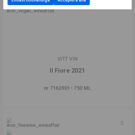
VITT VIN
Il Fiore 2021
nr 7162901
750 ML