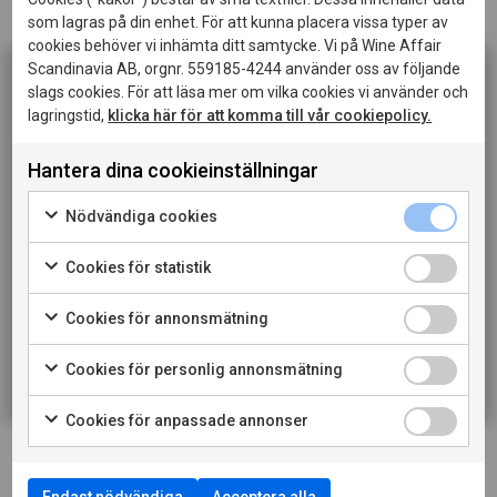
som lagras på din enhet. För att kunna placera vissa typer av
Passar till
Perfekt till lätta bärdesserter
cookies behöver vi inhämta ditt samtycke. Vi på Wine Affair
Scandinavia AB, orgnr. 559185-4244 använder oss av följande
slags cookies. För att läsa mer om vilka cookies vi använder och
LADDA NER PRODUKTBLAD
lagringstid,
klicka här för att komma till vår cookiepolicy.
Denna sida innehåller information om alkoholhaltiga
drycker och riktar sig till dig som fyllt 20 år.
LADDA NER PRESSBILD
Hantera dina cookieinställningar
När jag bekräftar att jag är 20 år eller äldre godkänner
jag också att webbplatsen använder cookies.
Nödvändiga cookies
LÄS MER OM PRODUCENTEN
Cookies för statistik
TILL VINET PÅ SYSTEMBOLAGET
PRIVATKONSUMENT
Cookies för annonsmätning
RESTAURANGKUND
Cookies för personlig annonsmätning
Cookies för anpassade annonser
Endast nödvändiga
Acceptera alla