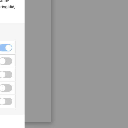
ss av
ringstid,
ch
så
uge 2023
ML