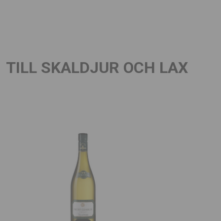
TILL SKALDJUR OCH LAX
LADDA NER / SKRIV UT
LADDA N