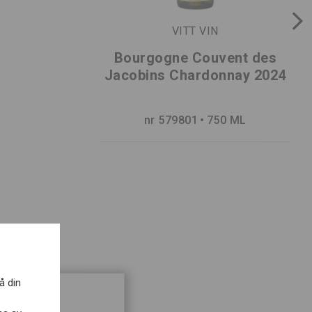
VITT VIN
Bourgogne Couvent des
Jacobins Chardonnay 2024
nr 579801
750 ML
LADDA NER / SKRIV UT
å din