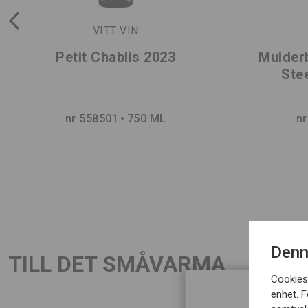
VITT VIN
Petit Chablis 2023
Mulder
Ste
nr 558501
750 ML
nr
Denn
TILL DET SMÅVARMA
LADDA NER / SKRIV UT
LADDA N
Cookies 
enhet. F