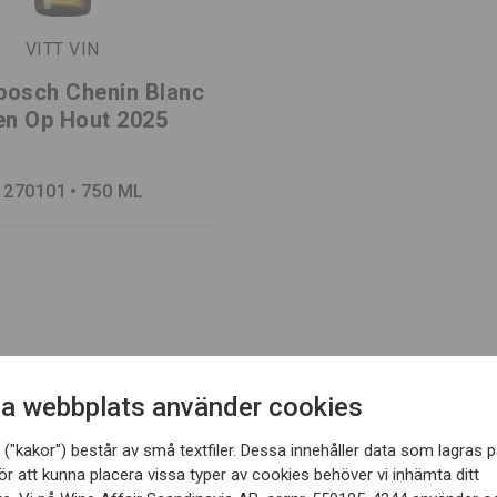
VITT VIN
bosch Chenin Blanc
en Op Hout 2025
 270101
750 ML
a webbplats använder cookies
ER / SKRIV UT
LADDA NER / SKRIV UT
("kakor") består av små textfiler. Dessa innehåller data som lagras p
ör att kunna placera vissa typer av cookies behöver vi inhämta ditt