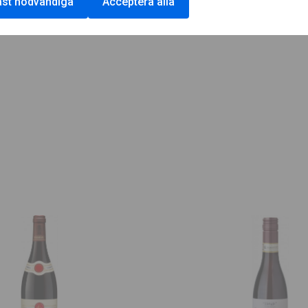
st nödvändiga
Acceptera alla
ER / SKRIV UT
LADDA NER / SKRIV UT