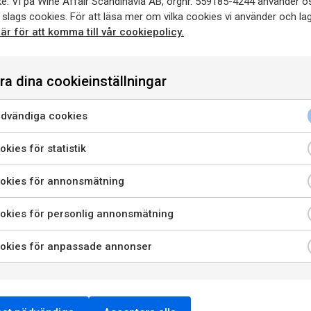
e. Vi på Wine Affair Scandinavia AB, orgnr. 559185-4244 använder o
 slags cookies. För att läsa mer om vilka cookies vi använder och lag
här för att komma till vår cookiepolicy.
ra dina cookieinställningar
dvändiga cookies
enna sida innehåller information om alkoholhaltiga drycker o
riktar sig till dig som fyllt 20 år.
kies för statistik
är jag bekräftar att jag är 20 år eller äldre godkänner jag ock
okies för annonsmätning
att webbplatsen använder cookies.
RÖTT VIN
okies för personlig annonsmätning
Côtes du Rhône Ro
PRIVATKONSUMENT
RESTAURANGKUND
okies för anpassade annonser
nr 201101
750 