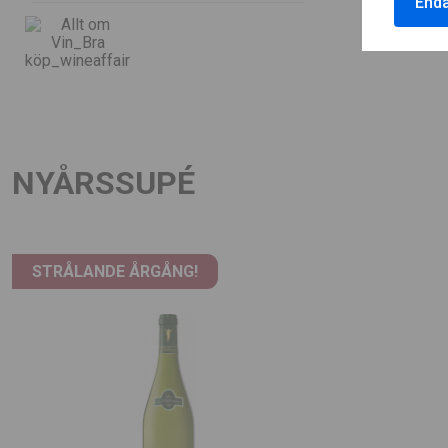
Enda
NYÅRSSUPÉ
LADDA NER / SKRIV UT
LADDA N
STRÅLANDE ÅRGÅNG!